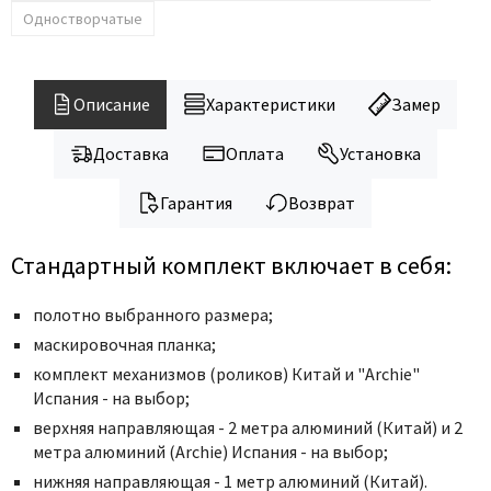
Legend
Одностворчатые
LiGa
Line Doors
Lockstyle
Описание
Характеристики
Замер
Luxor
Доставка
Оплата
Установка
Miksal
Milyana
Гарантия
Возврат
Morelli
Стандартный комплект включает в себя:
Ofram
Optima Porte
полотно выбранного размера;
Oro - Oro
маскировочная планка;
Philips
комплект механизмов (роликов) Китай и "Archie"
Porta Di Parma
Испания - на выбор;
верхняя направляющая - 2 метра алюминий (Китай) и 2
Porte Vista
метра алюминий (Archie) Испания - на выбор;
Portika
нижняя направляющая - 1 метр алюминий (Китай).