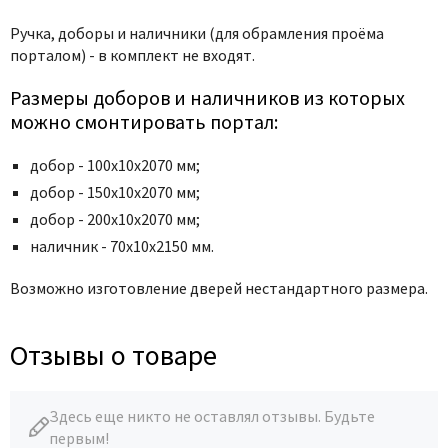
Poseidon
Ручка,
доборы и наличники (для обрамления проёма
Profil Doors
порталом) - в комплект не входят.
Profilo Porte
Protector
Размеры доборов и наличников из которых
можно смонтировать портал:
Regidoors
STR
добор - 100х10х2070 мм;
Torex
добор - 150х10х2070 мм;
Tupai
добор - 200х10х2070 мм;
Uberture
наличник - 70х10х2150 мм.
Valcomp
Возможно изготовление дверей нестандартного размера.
Venezia Unique
Verum
Отзывы о товаре
Viporte
Zadoor
Здесь еще никто не оставлял отзывы. Будьте
первым!