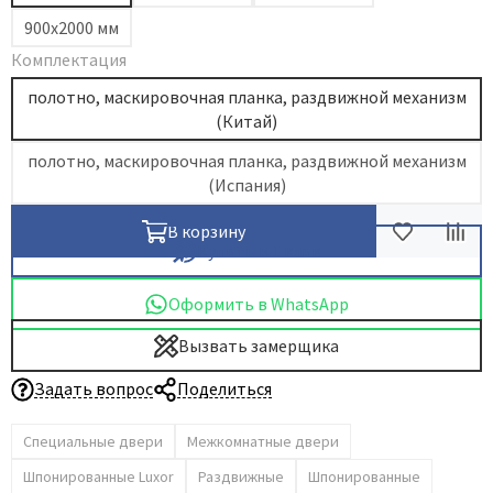
900х2000 мм
Dircode
Комплектация
Eclisse
полотно, маскировочная планка, раздвижной механизм
El Porta
(Китай)
Fantom
полотно, маскировочная планка, раздвижной механизм
Fimet
(Испания)
Fratelli Cattini
Fuaro
В корзину
Купить в 1 клик
GlassTur
Griffwerk
Оформить в WhatsApp
Hausdoors
Вызвать замерщика
HSU
Задать вопрос
Поделиться
Kapelli
Krona Koblenz
Специальные двери
Межкомнатные двери
Komfort Doors
Шпонированные Luxor
Раздвижные
Шпонированные