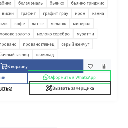
абика
белая эмаль
бьянко
бьянко гриджио
виски
графит
графит грау
ирон
канна
ньяк
кофе
латте
меланж
минерал
молоко золото
молоко серебро
муратти
прованс
прованс глянец
серый жемчуг
бачный глянец
шоколад
В корзину
лик
Оформить в WhatsApp
иться
Вызвать замерщика