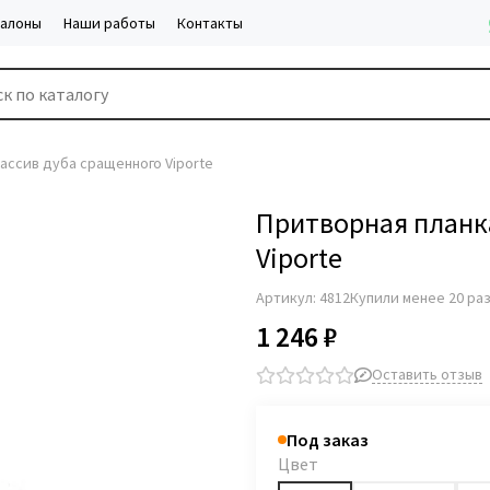
салоны
Наши работы
Контакты
ассив дуба сращенного Viporte
Притворная планк
Viporte
Артикул:
4812
Купили менее 20 ра
1 246 ₽
Оставить отзыв
Под заказ
Цвет