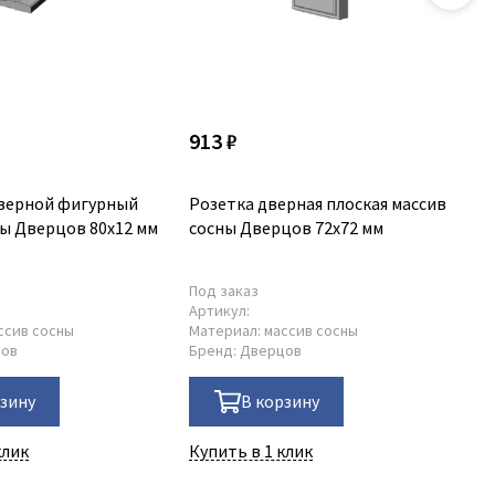
913 ₽
1 
верной фигурный
Розетка дверная плоская массив
Са
ны Дверцов 80х12 мм
сосны Дверцов 72х72 мм
ма
мм
Под заказ
По
Артикул:
Ар
ссив сосны
Материал:
массив сосны
Ма
цов
Бренд:
Дверцов
Бр
рзину
В корзину
клик
Купить в 1 клик
Ку