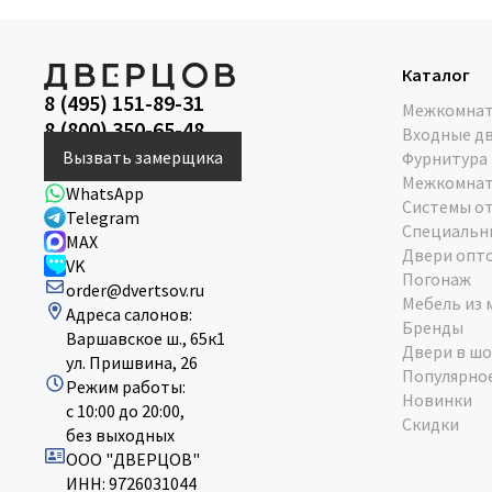
Каталог
8 (495) 151-89-31
Межкомнат
8 (800) 350-65-48
Входные д
Вызвать замерщика
Фурнитура
Межкомнат
WhatsApp
Системы о
Telegram
Специальн
MAX
Двери опт
VK
Погонаж
order@dvertsov.ru
Мебель из 
Адреса салонов:
Бренды
Варшавское ш., 65к1
Двери в шо
ул. Пришвина, 26
Популярно
Режим работы:
Новинки
с 10:00 до 20:00,
Скидки
без выходных
ООО "ДВЕРЦОВ"
ИНН: 9726031044