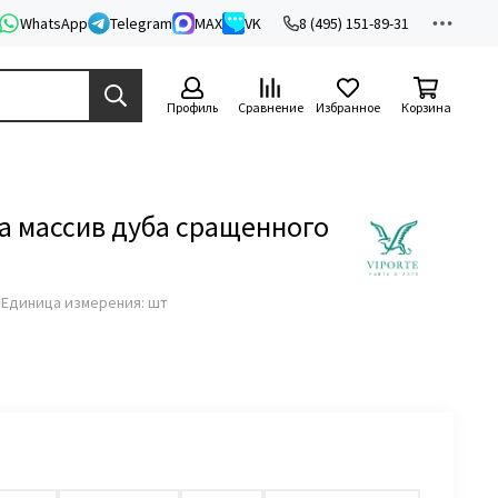
WhatsApp
Telegram
MAX
VK
8 (495) 151-89-31
Профиль
Сравнение
Избранное
Корзина
а массив дуба сращенного
з
Единица измерения: шт