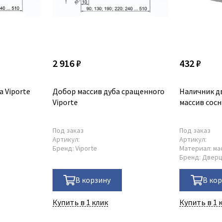
2 916 ₽
432 ₽
 Viporte
Добор массив дуба сращенного
Наличник д
Viporte
массив сос
Под заказ
Под заказ
Артикул:
Артикул:
Бренд:
Viporte
Материал:
ма
Бренд:
Двер
В корзину
В ко
Купить в 1 клик
Купить в 1 