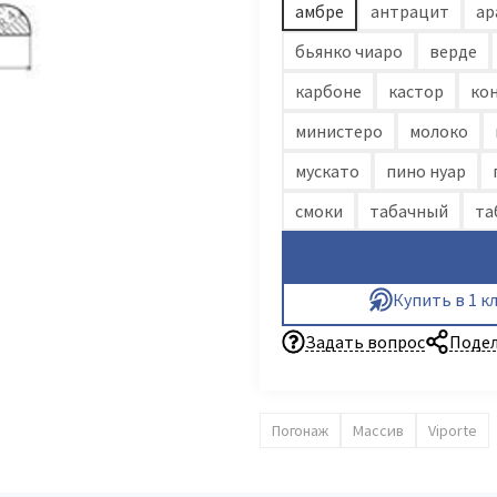
амбре
антрацит
ар
бьянко чиаро
верде
карбоне
кастор
ко
министеро
молоко
мускато
пино нуар
смоки
табачный
та
Купить в 1 к
Задать вопрос
Подел
Погонаж
Массив
Viporte