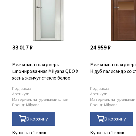
33 017 ₽
24 959 ₽
Межкомнатная дверь
Межкомнатная двер
шпонированная Milyana QDO X
H дуб палисандр со 
ясень жемчуг стекло белое
Под заказ
Под заказ
Артикул:
Артикул:
Материал:
натуральный шпон
Материал:
натуральный
Бренд:
Milyana
Бренд:
Milyana
В корзину
В корзину
Купить в 1 клик
Купить в 1 клик