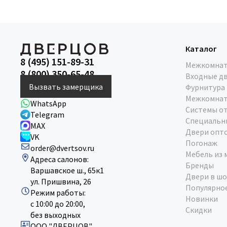
Каталог
8 (495) 151-89-31
Межкомнат
8 (800) 350-65-48
Входные д
Вызвать замерщика
Фурнитура
Межкомнат
WhatsApp
Системы о
Telegram
Специальн
MAX
Двери опт
VK
Погонаж
order@dvertsov.ru
Мебель из 
Адреса салонов:
Бренды
Варшавское ш., 65к1
Двери в шо
ул. Пришвина, 26
Популярно
Режим работы:
Новинки
с 10:00 до 20:00,
Скидки
без выходных
ООО "ДВЕРЦОВ"