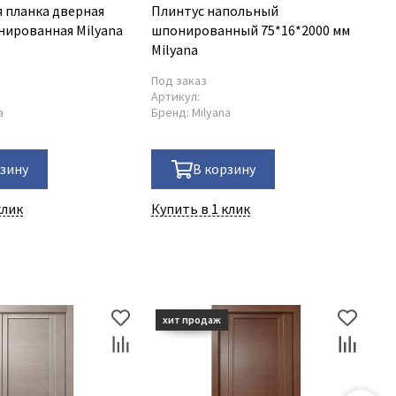
 планка дверная
Плинтус напольный
нированная Milyana
шпонированный 75*16*2000 мм
Milyana
Под заказ
Артикул:
a
Бренд:
Milyana
рзину
В корзину
клик
Купить в 1 клик