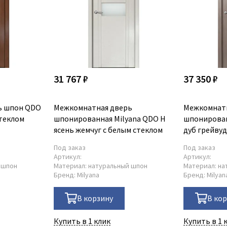
31 767 ₽
37 350 ₽
ь шпон QDO
Межкомнатная дверь
Межкомнат
стеклом
шпонированная Milyana QDO H
шпонирован
ясень жемчуг с белым стеклом
дуб грейву
Под заказ
Под заказ
Артикул:
Артикул:
 шпон
Материал:
натуральный шпон
Материал:
на
Бренд:
Milyana
Бренд:
Milyan
В корзину
В ко
Купить в 1 клик
Купить в 1 