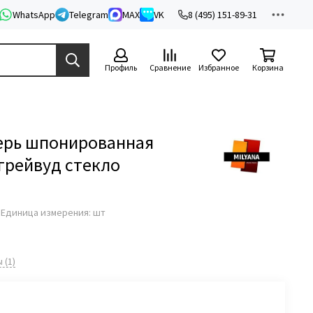
WhatsApp
Telegram
MAX
VK
8 (495) 151-89-31
Профиль
Сравнение
Избранное
Корзина
ерь шпонированная
 грейвуд стекло
з
Единица измерения: шт
 (1)