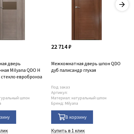
22 714 ₽
26
ная дверь
Межкомнатная дверь шпон QDO
Ме
ная Milyana QDO H
дуб палисандр глухая
шп
д стекло евробронза
яс
Под заказ
По
Артикул:
Ар
туральный шпон
Материал:
натуральный шпон
Ма
a
Бренд:
Milyana
Бр
рзину
В корзину
клик
Купить в 1 клик
Ку