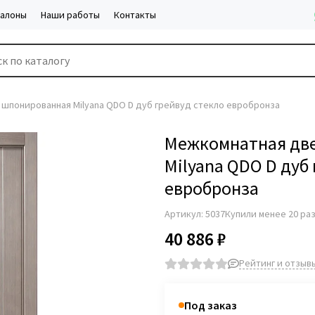
салоны
Наши работы
Контакты
шпонированная Milyana QDO D дуб грейвуд стекло евробронза
Межкомнатная дв
Milyana QDO D дуб
евробронза
Артикул:
5037
Купили менее 20 ра
40 886 ₽
Рейтинг и отзывы
Под заказ