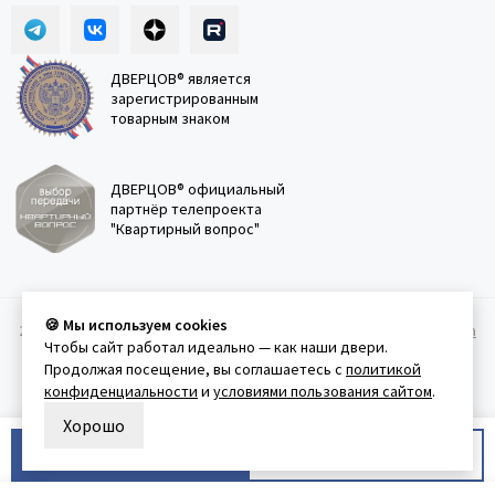
ДВЕРЦОВ® является
зарегистрированным
товарным знаком
ДВЕРЦОВ® официальный
партнёр телепроекта
"Квартирный вопрос"
🍪 Мы используем cookies
2011-2026 © Дверцов.
Карта сайта
Публичная оферта
Политика
Чтобы сайт работал идеально — как наши двери.
конфеденциальности
Условия использования сайта
Продолжая посещение, вы соглашаетесь с
политикой
конфиденциальности
и
условиями пользования сайтом
.
Хорошо
В корзину
Купить в 1 клик