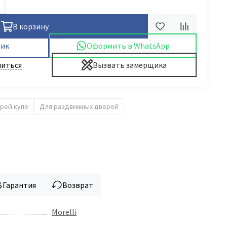
В корзину
лик
Оформить в WhatsApp
иться
Вызвать замерщика
рей купе
Для раздвижных дверей
Гарантия
Возврат
Morelli