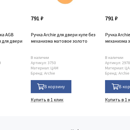
791 ₽
791 ₽
ка AGB
Ручка Archie для двери купе без
Ручка Archi
 для двери
механизма матовое золото
механизма 
В наличии
В наличии
H
Артикул:
3750
Артикул:
297
Материал:
ЦАМ
Материал:
Ц
Бренд:
Archie
Бренд:
Archie
В корзину
В ко
Купить в 1 клик
Купить в 1 