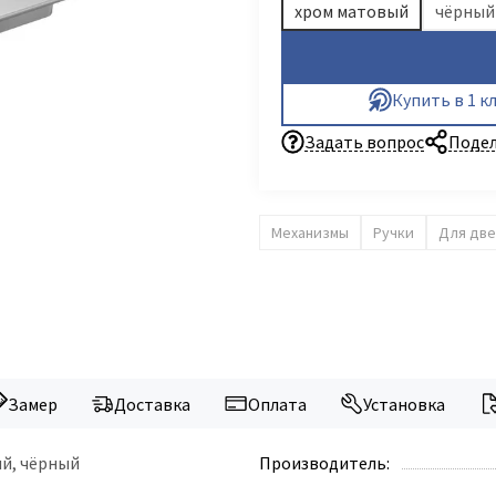
хром матовый
чёрный
Купить в 1 к
Задать вопрос
Подел
Механизмы
Ручки
Для две
Замер
Доставка
Оплата
Установка
й, чёрный
Производитель: