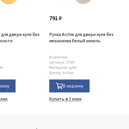
791 ₽
79
e для двери купе без
Ручка Archie для двери купе без
Ру
золото
механизма белый никель
ме
В наличии
В 
8
Артикул:
3750
Ар
АМ
Материал:
ЦАМ
Ма
Бренд:
Archie
Бр
рзину
В корзину
клик
Купить в 1 клик
Ку