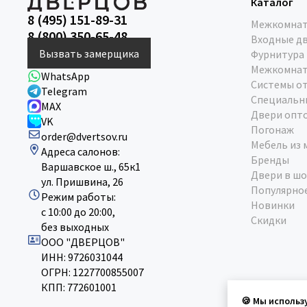
Каталог
8 (495) 151-89-31
Межкомнат
8 (800) 350-65-48
Входные д
Вызвать замерщика
Фурнитура
Межкомнат
WhatsApp
Системы о
Telegram
Специальн
MAX
Двери опт
VK
Погонаж
order@dvertsov.ru
Мебель из 
Адреса салонов:
Бренды
Варшавское ш., 65к1
Двери в шо
ул. Пришвина, 26
Популярно
Режим работы:
Новинки
с 10:00 до 20:00,
Скидки
без выходных
ООО "ДВЕРЦОВ"
ИНН: 9726031044
ОГРН: 1227700855007
КПП: 772601001
🍪 Мы использ