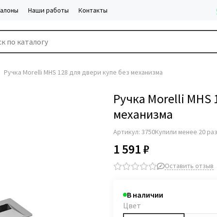
салоны
Наши работы
Контакты
Ручка Morelli MHS 128 для двери купе без механизма
Ручка Morelli MHS 
механизма
Артикул:
3750
Купили менее 20 ра
1 591 ₽
Оставить отзыв
В наличии
Цвет