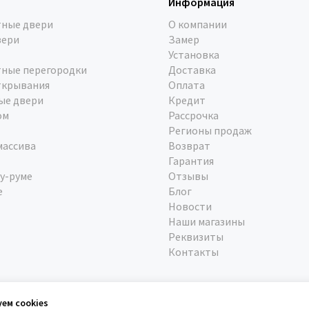
Информация
ные двери
О компании
вери
Замер
Установка
ные перегородки
Доставка
ткрывания
Оплата
ые двери
Кредит
ом
Рассрочка
Регионы продаж
массива
Возврат
Гарантия
у-руме
Отзывы
е
Блог
Новости
Наши магазины
Реквизиты
Контакты
уем cookies