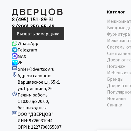
Каталог
8 (495) 151-89-31
Межкомнат
8 (800) 350-65-48
Входные д
Вызвать замерщика
Фурнитура
Межкомнат
WhatsApp
Системы о
Telegram
Специальн
MAX
Двери опт
VK
Погонаж
order@dvertsov.ru
Мебель из 
Адреса салонов:
Бренды
Варшавское ш., 65к1
Двери в шо
ул. Пришвина, 26
Популярно
Режим работы:
Новинки
с 10:00 до 20:00,
Скидки
без выходных
ООО "ДВЕРЦОВ"
ИНН: 9726031044
ОГРН: 1227700855007