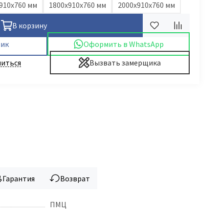
910x760 мм
1800x910x760 мм
2000x910x760 мм
В корзину
лик
Оформить в WhatsApp
иться
Вызвать замерщика
Гарантия
Возврат
ПМЦ