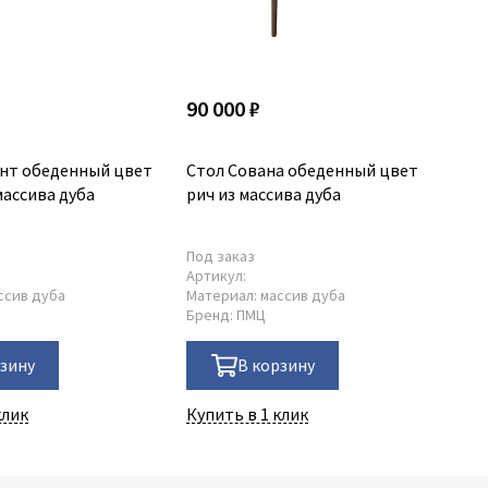
90 000 ₽
11
нт обеденный цвет
Стол Сована обеденный цвет
Ст
массива дуба
рич из массива дуба
ма
бе
Под заказ
По
Артикул:
Ар
ссив дуба
Материал:
массив дуба
Ма
Бренд:
ПМЦ
Бр
рзину
В корзину
клик
Купить в 1 клик
Ку