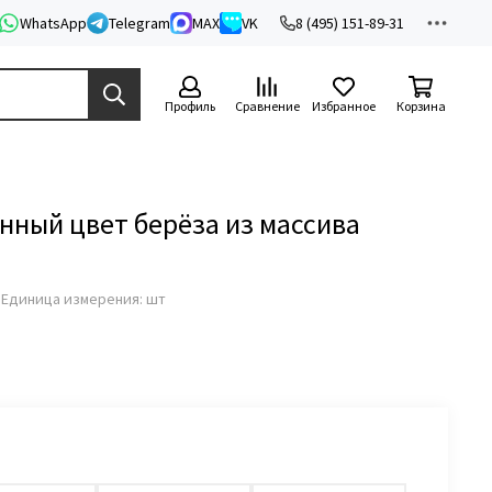
WhatsApp
Telegram
MAX
VK
8 (495) 151-89-31
Профиль
Сравнение
Избранное
Корзина
нный цвет берёза из массива
з
Единица измерения: шт