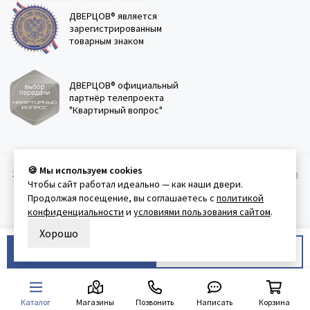
ДВЕРЦОВ® является
зарегистрированным
товарным знаком
ДВЕРЦОВ® официальный
партнёр телепроекта
"Квартирный вопрос"
🍪 Мы используем cookies
2011-2026 © Дверцов.
Карта сайта
Публичная оферта
Политика
Чтобы сайт работал идеально — как наши двери.
конфеденциальности
Условия использования сайта
Продолжая посещение, вы соглашаетесь с
политикой
конфиденциальности
и
условиями пользования сайтом
.
Хорошо
В корзину
Купить в 1 клик
Каталог
Магазины
Позвонить
Написать
Корзина