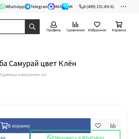
WhatsApp
Telegram
MAX
VK
8 (495) 151-89-31
Профиль
Сравнение
Избранное
Корзина
уба Самурай цвет Клён
з
Единица измерения: шт
В корзину
лик
Оформить в WhatsApp