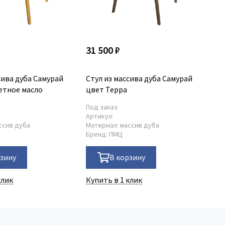
31 500 ₽
31
сива дуба Самурай
Стул из массива дуба Самурай
Ст
етное масло
цвет Терра
цв
Под заказ
По
Артикул:
Ар
ссив дуба
Материал:
массив дуба
Ма
Бренд:
ПМЦ
Бр
рзину
В корзину
клик
Купить в 1 клик
Ку