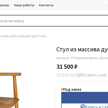
салоны
Наши работы
Контакты
ассива дуба Самурай цвет Клён
Стул из массива д
Артикул:
7715
Купили менее 20 ра
31 500 ₽
Оставить отзыв
Под заказ
Купить в 1 к