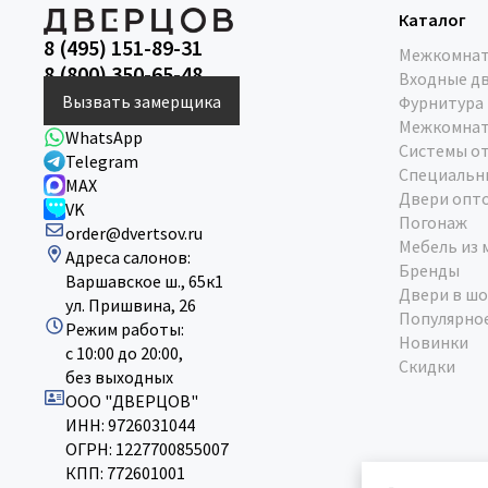
Каталог
8 (495) 151-89-31
Межкомнат
8 (800) 350-65-48
Входные д
Вызвать замерщика
Фурнитура
Межкомнат
WhatsApp
Системы о
Telegram
Специальн
MAX
Двери опт
VK
Погонаж
order@dvertsov.ru
Мебель из 
Адреса салонов:
Бренды
Варшавское ш., 65к1
Двери в шо
ул. Пришвина, 26
Популярно
Режим работы:
Новинки
с 10:00 до 20:00,
Скидки
без выходных
ООО "ДВЕРЦОВ"
ИНН: 9726031044
ОГРН: 1227700855007
КПП: 772601001