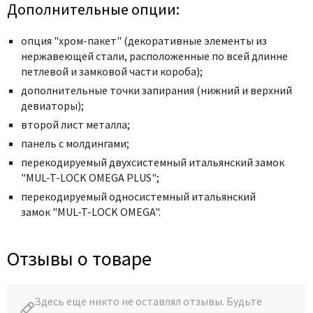
Poseidon
Дополнительные опции:
Profil Doors
опция "хром-пакет" (декоративные элементы из
Profilo Porte
нержавеющей стали, расположенные по всей длинне
Protector
петлевой и замковой части короба);
Regidoors
дополнительные точки запирания (нижний и верхний
девиаторы);
STR
второй лист металла;
Torex
панель с молдингами;
Tupai
перекодируемый двухсистемный итальянский замок
Uberture
"MUL-T-LOCK OMEGA PLUS";
Valcomp
перекодируемый односистемный итальянский
замок "MUL-T-LOCK OMEGA".
Venezia Unique
Verum
Отзывы о товаре
Viporte
Zadoor
Здесь еще никто не оставлял отзывы. Будьте