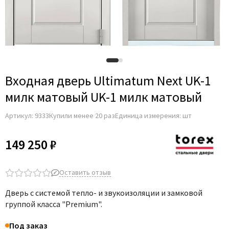
Adden Bau
AGB
Albero
Aldeghi Luigi
Alvero
Входная дверь Ultimatum Next UK-1
Archie
милк матовый UK-1 милк матовый
Armadillo
Артикул:
9333
Купили менее 20 раз
Единица измерения: шт
Aurum Doors
Belwooddoors
149 250 ₽
Bravo
Brandoors
Оставить отзыв
Bussare
Дверь с системой тепло- и звукоизоляции и замковой
Comaglio
группой класса "Premium".
Comit
Под заказ
Covali