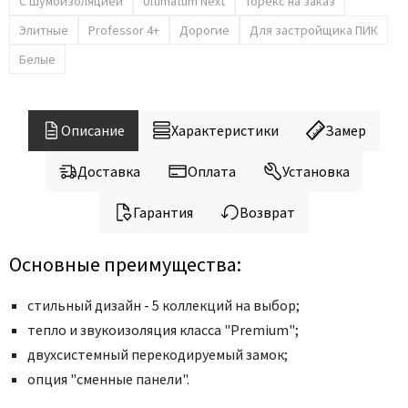
Legend
С шумоизоляцией
Ultimatum Next
Торекс на заказ
LiGa
Элитные
Professor 4+
Дорогие
Для застройщика ПИК
Line Doors
Белые
Lockstyle
Luxor
Описание
Характеристики
Замер
Miksal
Milyana
Доставка
Оплата
Установка
Morelli
Гарантия
Возврат
Ofram
Optima Porte
Основные преимущества:
Oro - Oro
Philips
стильный дизайн - 5 коллекций на выбор;
Porta Di Parma
тепло и звукоизоляция класса "Premium";
двухсистемный перекодируемый замок;
Porte Vista
опция "сменные панели".
Portika