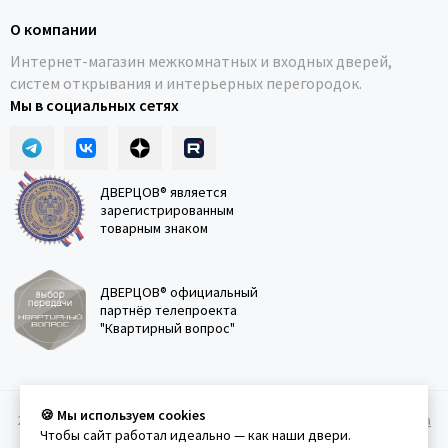
О компании
Интернет-магазин межкомнатных и входных дверей,
систем открывания и интерьерных перегородок.
Мы в социальных сетях
ДВЕРЦОВ® является
зарегистрированным
товарным знаком
ДВЕРЦОВ® официальный
партнёр телепроекта
"Квартирный вопрос"
🍪 Мы используем cookies
2011-2026 © Дверцов.
Карта сайта
Публичная оферта
Политика
Чтобы сайт работал идеально — как наши двери.
конфеденциальности
Условия использования сайта