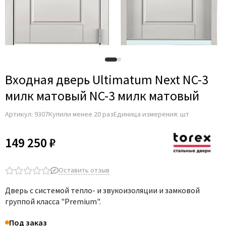
Adden Bau
AGB
Albero
Aldeghi Luigi
Alvero
Входная дверь Ultimatum Next NC-3
Archie
милк матовый NC-3 милк матовый
Armadillo
Артикул:
9307
Купили менее 20 раз
Единица измерения: шт
Aurum Doors
Belwooddoors
149 250 ₽
Bravo
Brandoors
Оставить отзыв
Bussare
Дверь с системой тепло- и звукоизоляции и замковой
Comaglio
группой класса "Premium".
Comit
Под заказ
Covali