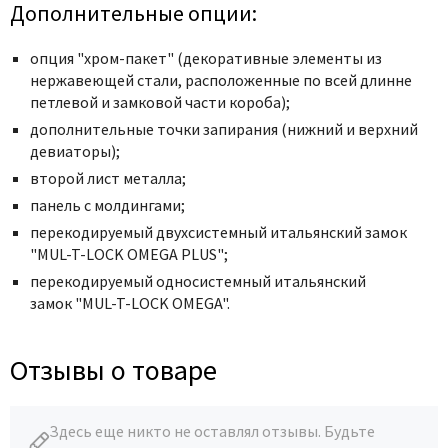
Poseidon
Дополнительные опции:
Profil Doors
опция "хром-пакет" (декоративные элементы из
Profilo Porte
нержавеющей стали, расположенные по всей длинне
Protector
петлевой и замковой части короба);
Regidoors
дополнительные точки запирания (нижний и верхний
девиаторы);
STR
второй лист металла;
Torex
панель с молдингами;
Tupai
перекодируемый двухсистемный итальянский замок
Uberture
"MUL-T-LOCK OMEGA PLUS";
Valcomp
перекодируемый односистемный итальянский
замок "MUL-T-LOCK OMEGA".
Venezia Unique
Verum
Отзывы о товаре
Viporte
Zadoor
Здесь еще никто не оставлял отзывы. Будьте