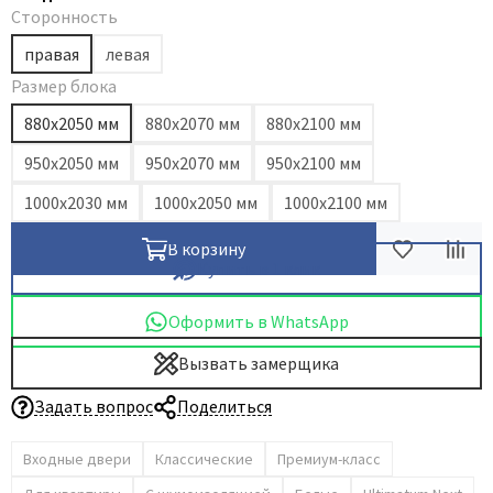
Сторонность
Dircode
правая
левая
Eclisse
Размер блока
El Porta
880х2050 мм
880x2070 мм
880х2100 мм
Fantom
950х2050 мм
950x2070 мм
950x2100 мм
Fimet
Fratelli Cattini
1000х2030 мм
1000х2050 мм
1000х2100 мм
Fuaro
В корзину
GlassTur
Купить в 1 клик
Griffwerk
Оформить в WhatsApp
Hausdoors
HSU
Вызвать замерщика
Kapelli
Задать вопрос
Поделиться
Krona Koblenz
Входные двери
Классические
Премиум-класс
Komfort Doors