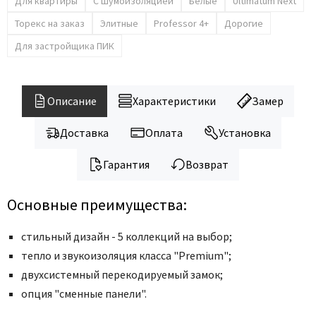
Legend
Для квартиры
С шумоизоляцией
Белые
Ultimatum Next
LiGa
Торекс на заказ
Элитные
Professor 4+
Дорогие
Line Doors
Для застройщика ПИК
Lockstyle
Luxor
Описание
Характеристики
Замер
Miksal
Milyana
Доставка
Оплата
Установка
Morelli
Гарантия
Возврат
Ofram
Optima Porte
Основные преимущества:
Oro - Oro
Philips
стильный дизайн - 5 коллекций на выбор;
Porta Di Parma
тепло и звукоизоляция класса "Premium";
двухсистемный перекодируемый замок;
Porte Vista
опция "сменные панели".
Portika