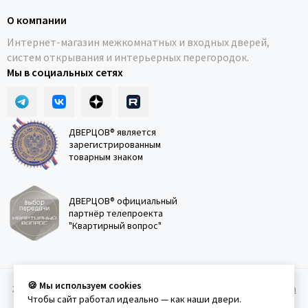
О компании
Интернет-магазин межкомнатных и входных дверей,
систем открывания и интерьерных перегородок.
Мы в социальных сетях
ДВЕРЦОВ® является
зарегистрированным
товарным знаком
ДВЕРЦОВ® официальный
партнёр телепроекта
"Квартирный вопрос"
🍪 Мы используем cookies
2011-2026 © Дверцов.
Карта сайта
Публичная оферта
Политика
Чтобы сайт работал идеально — как наши двери.
конфеденциальности
Условия использования сайта