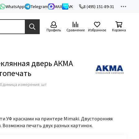
WhatsApp
Telegram
MAX
VK
8 (495) 151-89-31
Профиль
Сравнение
Избранное
Корзина
клянная дверь АКМА
топечать
з
Единица измерения: шт
ти УФ красками на принтере Mimaki. Двусторонняя
н. Возможна печать двух разных картинок.