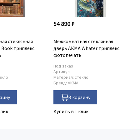
54 890 ₽
73
ая стеклянная
Межкомнатная стеклянная
Ме
 Book триплекс
дверь АКМА Whater триплекс
дв
ь
фотопечать
фо
Под заказ
По
Артикул:
Ар
екло
Материал:
стекло
Ма
Бренд:
АКМА
Бр
рзину
В корзину
клик
Купить в 1 клик
Ку