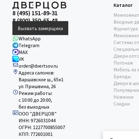
Каталог
8 (495) 151-89-31
Межкомнат
8 (800) 350-65-48
Входные д
Вызвать замерщика
Фурнитура
Межкомнат
WhatsApp
Системы о
Telegram
Специальн
MAX
Двери опт
VK
Погонаж
order@dvertsov.ru
Мебель из 
Адреса салонов:
Бренды
Варшавское ш., 65к1
Двери в шо
ул. Пришвина, 26
Популярно
Режим работы:
Новинки
с 10:00 до 20:00,
Скидки
без выходных
ООО "ДВЕРЦОВ"
ИНН: 9726031044
ОГРН: 1227700855007
КПП: 772601001