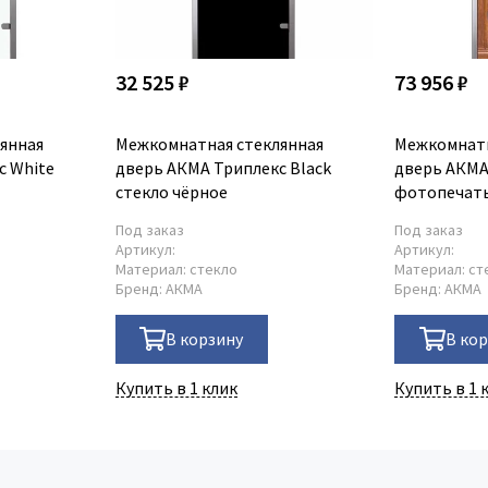
32 525 ₽
73 956 ₽
янная
Межкомнатная стеклянная
Межкомнатн
с White
дверь АКМА Триплекс Black
дверь АКМА
стекло чёрное
фотопечат
Под заказ
Под заказ
Артикул:
Артикул:
Материал:
стекло
Материал:
ст
Бренд:
АКМА
Бренд:
АКМА
В корзину
В ко
Купить в 1 клик
Купить в 1 