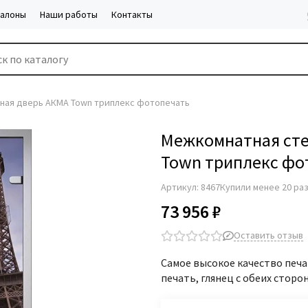
салоны
Наши работы
Контакты
ная дверь АКМА Town триплекс фотопечать
Межкомнатная сте
Town триплекс фо
Артикул:
8467
Купили менее 20 ра
73 956 ₽
Оставить отзыв
Самое высокое качество печа
печать, глянец с обеих сторо