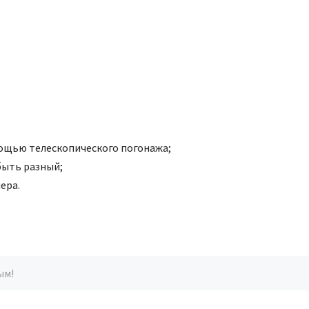
ощью телескопического погонажа;
быть разный;
мера
.
ым!