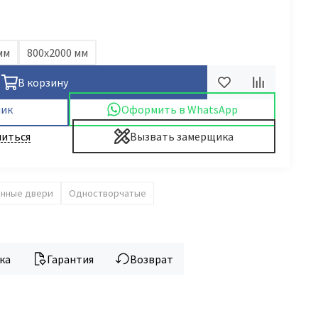
мм
800х2000 мм
В корзину
лик
Оформить в WhatsApp
иться
Вызвать замерщика
янные двери
Одностворчатые
ка
Гарантия
Возврат