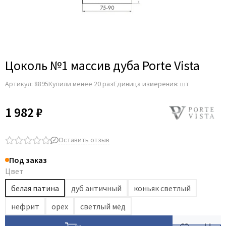
Цоколь №1 массив дуба Porte Vista
Артикул:
8895
Купили менее 20 раз
Единица измерения: шт
1 982 ₽
Оставить отзыв
Под заказ
Цвет
белая патина
дуб античный
коньяк светлый
нефрит
орех
светлый мёд