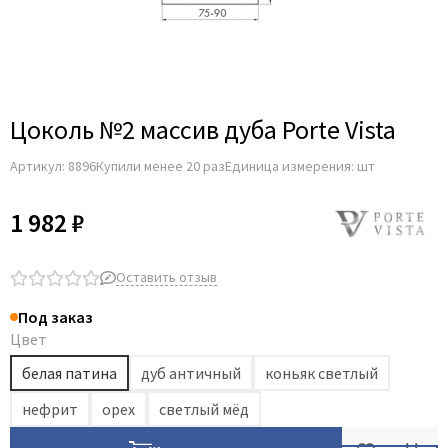
Цоколь №2 массив дуба Porte Vista
Артикул:
8896
Купили менее 20 раз
Единица измерения: шт
1 982 ₽
Оставить отзыв
Под заказ
Цвет
белая патина
дуб античный
коньяк светлый
нефрит
орех
светлый мёд