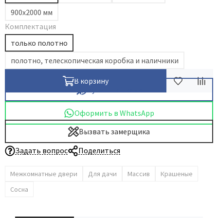
900х2000 мм
Dircode
Комплектация
Eclisse
только полотно
El Porta
Fantom
полотно, телескопическая коробка и наличники
Fimet
В корзину
Fratelli Cattini
Купить в 1 клик
Fuaro
Оформить в WhatsApp
GlassTur
Griffwerk
Вызвать замерщика
Hausdoors
Задать вопрос
Поделиться
HSU
Межкомнатные двери
Для дачи
Массив
Крашеные
Kapelli
Krona Koblenz
Сосна
Komfort Doors