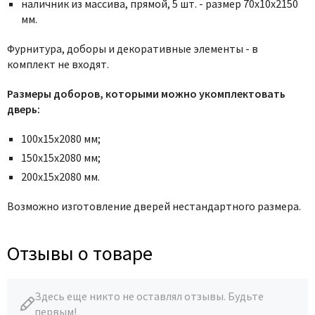
Poseidon
наличник из массива, прямой, 5 шт. - размер 70x10x2150
мм.
Profil Doors
Profilo Porte
Фурнитура, доборы и декоративные элементы - в
комплект не входят.
Protector
Regidoors
Размеры доборов, которыми можно укомплектовать
STR
дверь:
Torex
100х15х2080 мм;
Tupai
150х15х2080 мм;
Uberture
200х15х2080 мм.
Valcomp
Возможно изготовление дверей нестандартного размера.
Venezia Unique
Verum
Отзывы о товаре
Viporte
Zadoor
Здесь еще никто не оставлял отзывы. Будьте
первым!