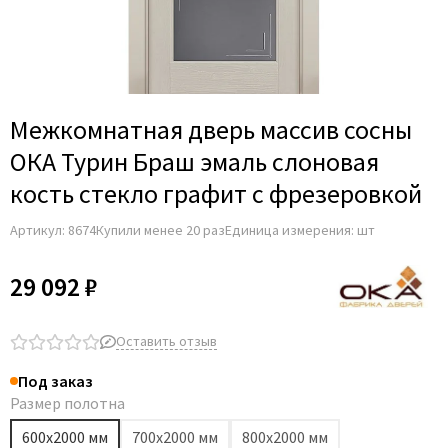
Adden Bau
AGB
Albero
Aldeghi Luigi
Межкомнатная дверь массив сосны
Alvero
ОКА Турин Браш эмаль слоновая
Archie
кость стекло графит с фрезеровкой
Armadillo
Артикул:
8674
Купили менее 20 раз
Единица измерения: шт
Aurum Doors
Belwooddoors
29 092 ₽
Bravo
Brandoors
Оставить отзыв
Bussare
Под заказ
Comaglio
Размер полотна
Comit
600х2000 мм
700х2000 мм
800х2000 мм
Covali