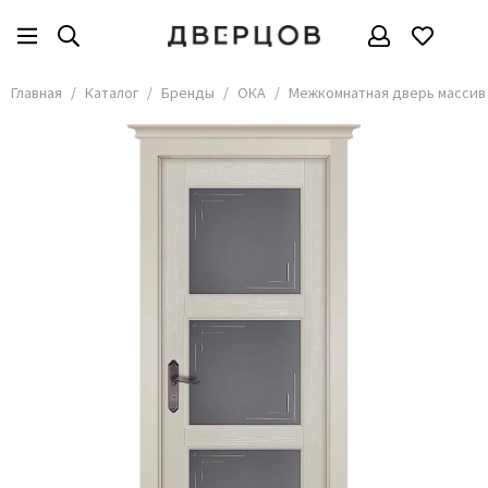
Бренды
Все товары
Главная
Каталог
Бренды
ОКА
Межкомнатная дверь массив 
АКМА
АСД
Владимирские двери
Дверцов
Дворецкий
Мариам
ОКА
Покрова
Сити Дорс
Текона
Ульяновские
Шейл Дорс