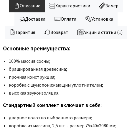
Legend
Описание
Характеристики
Замер
LiGa
Line Doors
Доставка
Оплата
Установка
Lockstyle
Гарантия
Возврат
Акции и статьи (1)
Luxor
Miksal
Основные преимущества:
Milyana
100% массив сосны;
Morelli
брашированная древесина;
Ofram
прочная конструкция;
Optima Porte
коробка с шумопонижающим уплотнителем;
Oro - Oro
высокая звукоизоляция.
Philips
Стандартный комплект включает в себя:
Porta Di Parma
Porte Vista
дверное полотно выбранного размера;
Portika
коробка из массива, 2,5 шт. - размер 75x40x2080 мм;