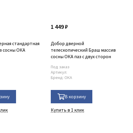
1 449 ₽
1 
ерная стандартная
Добор дверной
Ко
в сосны ОКА
телескопический Браш массив
со
сосны ОКА паз с двух сторон
40
Под заказ
По
0
Артикул:
Ар
Бренд:
ОКА
Бр
рзину
В корзину
клик
Купить в 1 клик
Ку