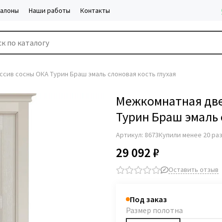
салоны
Наши работы
Контакты
сив сосны ОКА Турин Браш эмаль слоновая кость глухая
Межкомнатная две
Турин Браш эмаль 
Артикул:
8673
Купили менее 20 ра
29 092 ₽
Оставить отзыв
Под заказ
Размер полотна