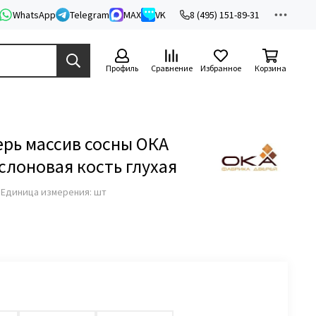
WhatsApp
Telegram
MAX
VK
8 (495) 151-89-31
Профиль
Сравнение
Избранное
Корзина
рь массив сосны ОКА
слоновая кость глухая
з
Единица измерения: шт