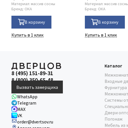
Материал:
массив сосны
Материал:
массив сосн
Бренд:
ОКА
Бренд:
ОКА
В корзину
В корзину
Купить в 1 клик
Купить в 1 клик
Каталог
8 (495) 151-89-31
Межкомнат
8 (800) 350-65-48
Входные д
Вызвать замерщика
Фурнитура
Межкомнат
WhatsApp
Системы о
Telegram
Специальн
MAX
Двери опт
VK
Погонаж
order@dvertsov.ru
Мебель из 