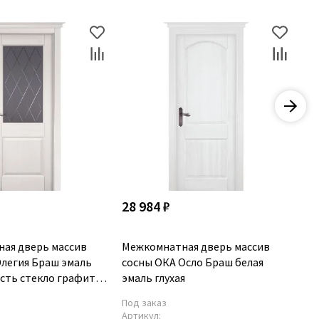
28 984 ₽
23
ая дверь массив
Межкомнатная дверь массив
Ме
Элегия Браш эмаль
сосны ОКА Осло Браш белая
со
сть стекло графит с
эмаль глухая
гл
ой
Под заказ
По
Артикул:
Ар