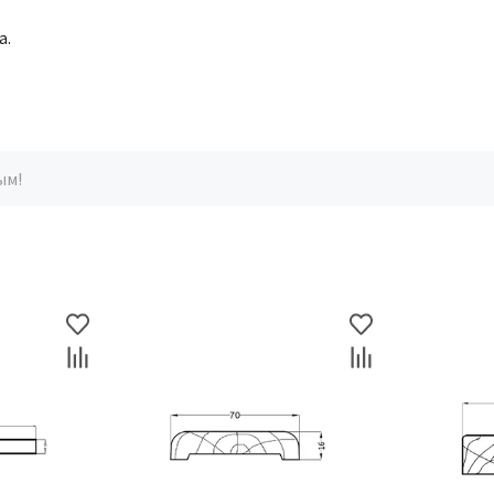
а.
ым!