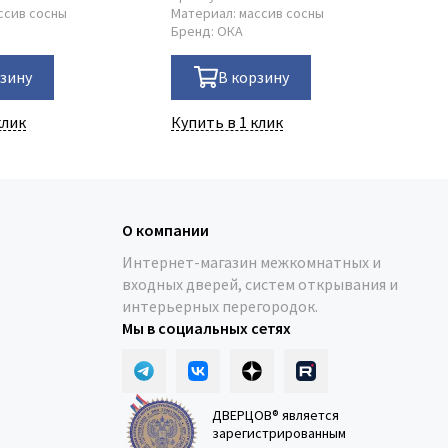
ссив сосны
Материал:
массив сосны
Ма
Бренд:
ОКА
Бр
рзину
В корзину
клик
Купить в 1 клик
Ку
О компании
Интернет-магазин межкомнатных и
входных дверей, систем открывания и
интерьерных перегородок.
Мы в социальных сетях
ДВЕРЦОВ® является
зарегистрированным