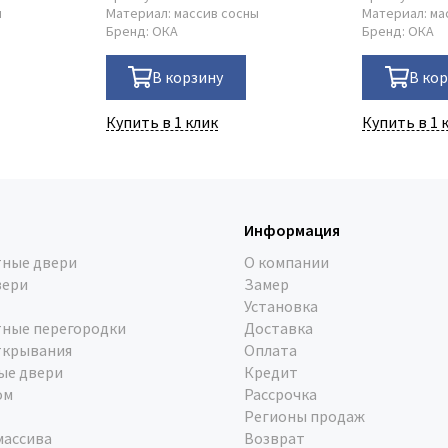
ы
Материал:
массив сосны
Материал:
ма
Бренд:
ОКА
Бренд:
ОКА
В корзину
В ко
Купить в 1 клик
Купить в 1 
Информация
ные двери
О компании
вери
Замер
Установка
ные перегородки
Доставка
ткрывания
Оплата
ые двери
Кредит
ом
Рассрочка
Регионы продаж
массива
Возврат