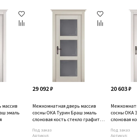
29 092 ₽
20 603 ₽
 массив
Межкомнатная дверь массив
Межкомнатн
раш эмаль
сосны ОКА Турин Браш эмаль
сосны ОКА 
я
слоновая кость стекло графит с
слоновая ко
фрезеровкой
фрезеровк
Под заказ
Под заказ
Артикул:
Артикул: