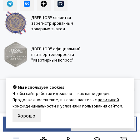
ДВЕРЦОВ® является
зарегистрированным
товарным знаком
ДВЕРЦОВ® официальный
партнёр телепроекта
"Квартирный вопрос"
🍪 Мы используем cookies
2011-2026 © Дверцов.
Карта сайта
Публичная оферта
Политика
Чтобы сайт работал идеально — как наши двери.
конфеденциальности
Условия использования сайта
Продолжая посещение, вы соглашаетесь с
политикой
конфиденциальности
и
условиями пользования сайтом
.
Хорошо
В корзину
Купить в 1 клик