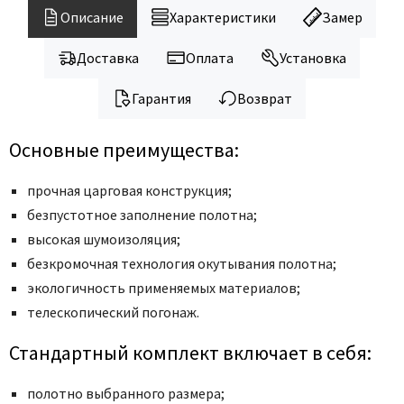
Legend
Описание
Характеристики
Замер
LiGa
Line Doors
Доставка
Оплата
Установка
Lockstyle
Гарантия
Возврат
Luxor
Miksal
Основные преимущества:
Milyana
прочная царговая конструкция;
Morelli
безпустотное заполнение полотна;
Ofram
высокая шумоизоляция;
Optima Porte
безкромочная технология окутывания полотна;
Oro - Oro
экологичность применяемых материалов;
Philips
телескопический погонаж.
Porta Di Parma
Стандартный комплект включает в себя:
Porte Vista
Portika
полотно выбранного размера;