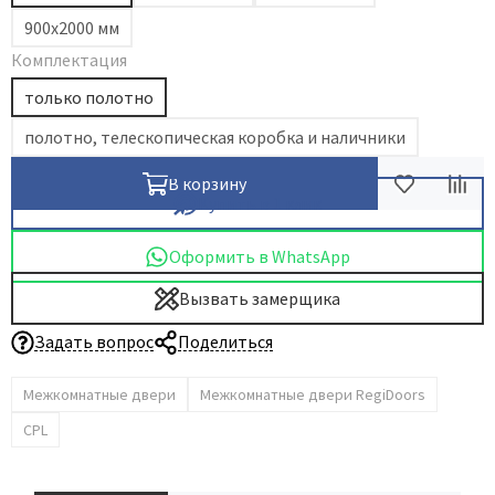
900х2000 мм
Dircode
Комплектация
Eclisse
только полотно
El Porta
Fantom
полотно, телескопическая коробка и наличники
Fimet
В корзину
Fratelli Cattini
Купить в 1 клик
Fuaro
Оформить в WhatsApp
GlassTur
Griffwerk
Вызвать замерщика
Hausdoors
Задать вопрос
Поделиться
HSU
Межкомнатные двери
Межкомнатные двери RegiDoors
Kapelli
Krona Koblenz
CPL
Komfort Doors