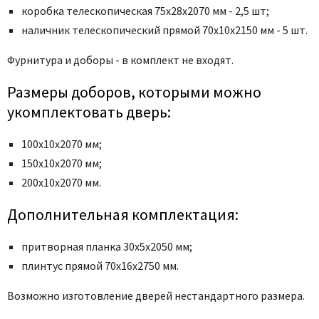
Poseidon
коробка телескопическая 75x28x2070 мм - 2,5 шт;
Profil Doors
наличник телескопический прямой 70x10x2150 мм - 5 шт.
Profilo Porte
Фурнитура и доборы - в комплект не входят.
Protector
Regidoors
Размеры доборов, которыми можно
укомплектовать дверь:
STR
Torex
100х10х2070 мм;
Tupai
150х10х2070 мм;
Uberture
200х10х2070 мм.
Valcomp
Дополнительная комплектация:
Venezia Unique
Verum
притворная планка 30x5x2050 мм;
Viporte
плинтус прямой 70х16х2750 мм.
Zadoor
Возможно изготовление дверей нестандартного размера.