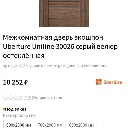
Adden Bau
AGB
Albero
Aldeghi Luigi
Межкомнатная дверь экошпон
Alvero
Uberture Uniline 30026 серый велюр
Archie
остеклённая
Armadillo
Артикул:
7056
Купили менее 20 раз
Единица измерения: шт
Aurum Doors
Belwooddoors
10 252 ₽
Bravo
Brandoors
Оставить отзыв
Bussare
Под заказ
Comaglio
Размер полотна
Comit
600х2000 мм
700х2000 мм
800х2000 мм
Covali