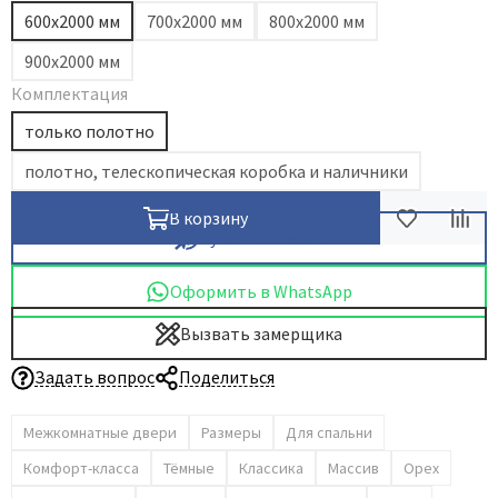
600х2000 мм
700х2000 мм
800х2000 мм
Dircode
900х2000 мм
Eclisse
Комплектация
El Porta
только полотно
Fantom
Fimet
полотно, телескопическая коробка и наличники
Fratelli Cattini
В корзину
Fuaro
Купить в 1 клик
GlassTur
Оформить в WhatsApp
Griffwerk
Hausdoors
Вызвать замерщика
HSU
Задать вопрос
Поделиться
Kapelli
Krona Koblenz
Межкомнатные двери
Размеры
Для спальни
Komfort Doors
Комфорт-класса
Тёмные
Классика
Массив
Орех