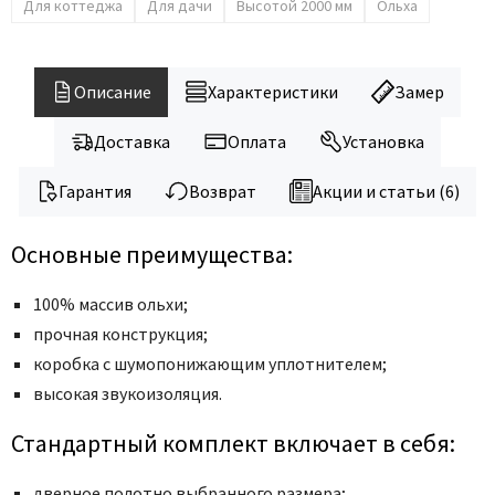
Legend
Для коттеджа
Для дачи
Высотой 2000 мм
Ольха
LiGa
Line Doors
Описание
Характеристики
Замер
Lockstyle
Luxor
Доставка
Оплата
Установка
Miksal
Гарантия
Возврат
Акции и статьи (6)
Milyana
Morelli
Основные преимущества:
Ofram
Optima Porte
100% массив ольхи;
Oro - Oro
прочная конструкция;
коробка с шумопонижающим уплотнителем;
Philips
высокая звукоизоляция.
Porta Di Parma
Porte Vista
Стандартный комплект включает в себя:
Portika
дверное полотно выбранного размера;