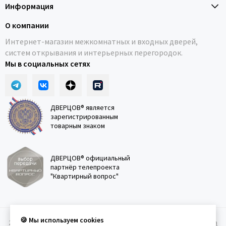
Информация
О компании
Интернет-магазин межкомнатных и входных дверей,
систем открывания и интерьерных перегородок.
Мы в социальных сетях
ДВЕРЦОВ® является
зарегистрированным
товарным знаком
ДВЕРЦОВ® официальный
партнёр телепроекта
"Квартирный вопрос"
🍪 Мы используем cookies
2011-2026 © Дверцов.
Карта сайта
Публичная оферта
Политика