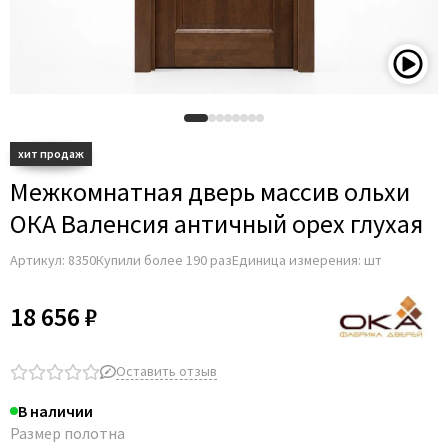
Adden Bau
AGB
Albero
Aldeghi Luigi
Alvero
Archie
Межкомнатная дверь массив ольхи
Armadillo
ОКА Валенсия античный орех глухая
Aurum Doors
Артикул:
8350
Купили более 190 раз
Единица измерения: шт
Belwooddoors
Bravo
18 656 ₽
Brandoors
Bussare
Оставить отзыв
Comaglio
В наличии
Comit
Размер полотна
Covali