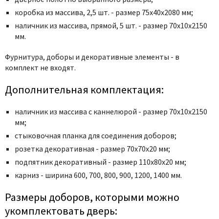
Poseidon
коробка из массива, 2,5 шт. - размер 75x40x2080 мм;
Profil Doors
наличник из массива, прямой, 5 шт. - размер 70x10x2150
Profilo Porte
мм.
Protector
Фурнитура, доборы и декоративные элементы - в
Regidoors
комплект не входят.
STR
Дополнительная комплектация:
Torex
Tupai
наличник из массива с каннелюрой - размер 70х10х2150
Uberture
мм;
Valcomp
стыковочная планка для соединения доборов;
Venezia Unique
розетка декоративная - размер 70х70х20 мм;
подпятник декоративный - размер 110х80х20 мм;
Verum
карниз - ширина 600, 700, 800, 900, 1200, 1400 мм.
Viporte
Zadoor
Размеры доборов, которыми можно
укомплектовать дверь: