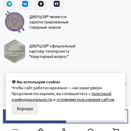
ДВЕРЦОВ® является
зарегистрированным
товарным знаком
ДВЕРЦОВ® официальный
партнёр телепроекта
"Квартирный вопрос"
🍪 Мы используем cookies
2011-2026 © Дверцов.
Карта сайта
Публичная оферта
Политика
Чтобы сайт работал идеально — как наши двери.
конфеденциальности
Условия использования сайта
Продолжая посещение, вы соглашаетесь с
политикой
конфиденциальности
и
условиями пользования сайтом
.
Хорошо
В корзину
Купить в 1 клик