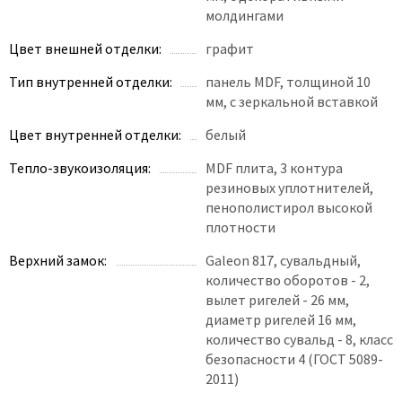
Poseidon
молдингами
Profil Doors
Цвет внешней отделки:
графит
Profilo Porte
Тип внутренней отделки:
панель MDF, толщиной 10
Protector
мм, с зеркальной вставкой
Regidoors
Цвет внутренней отделки:
белый
STR
Torex
Тепло-звукоизоляция:
MDF плита, 3 контура
резиновых уплотнителей,
Tupai
пенополистирол высокой
Uberture
плотности
Valcomp
Верхний замок:
Galeon 817, сувальдный,
Venezia Unique
количество оборотов - 2,
Verum
вылет ригелей - 26 мм,
диаметр ригелей 16 мм,
Viporte
количество сувальд - 8, класс
Zadoor
безопасности 4 (ГОСТ 5089-
2011)