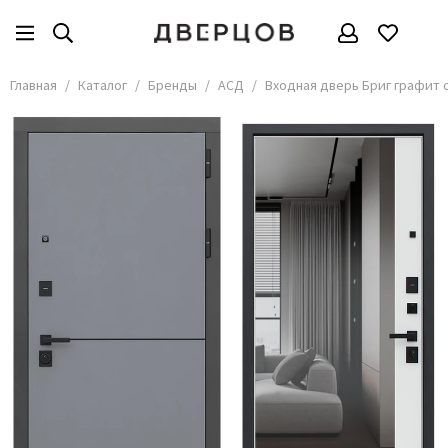
Бренды
Все товары
Главная
Каталог
Бренды
АСД
Входная дверь Бриг графит 
АКМА
АСД
Владимирские двери
Дверцов
Дворецкий
Мариам
ОКА
Покрова
Сити Дорс
Текона
Ульяновские
Шейл Дорс