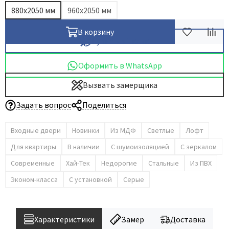
880х2050 мм
960х2050 мм
Dircode
Eclisse
В корзину
Купить в 1 клик
El Porta
Fantom
Оформить в WhatsApp
Fimet
Вызвать замерщика
Fratelli Cattini
Задать вопрос
Поделиться
Fuaro
GlassTur
Входные двери
Новинки
Из МДФ
Светлые
Лофт
Griffwerk
Для квартиры
В наличии
С шумоизоляцией
С зеркалом
Hausdoors
Современные
Хай-Тек
Недорогие
Стальные
Из ПВХ
HSU
Эконом-класса
С установкой
Серые
Kapelli
Krona Koblenz
Komfort Doors
Характеристики
Замер
Доставка