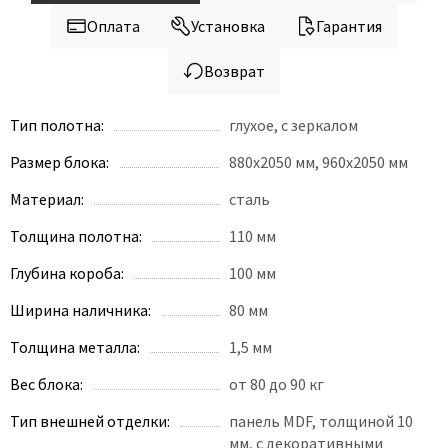
Legend
Оплата
Установка
Гарантия
LiGa
Line Doors
Возврат
Lockstyle
Luxor
Тип полотна:
глухое, с зеркалом
Miksal
Размер блока:
880x2050 мм, 960х2050 мм
Milyana
Материал:
сталь
Morelli
Толщина полотна:
110 мм
Ofram
Optima Porte
Глубина короба:
100 мм
Oro - Oro
Ширина наличника:
80 мм
Philips
Толщина металла:
1,5 мм
Porta Di Parma
Вес блока:
от 80 до 90 кг
Porte Vista
Тип внешней отделки:
панель MDF, толщиной 10
Portika
мм, с декоративными