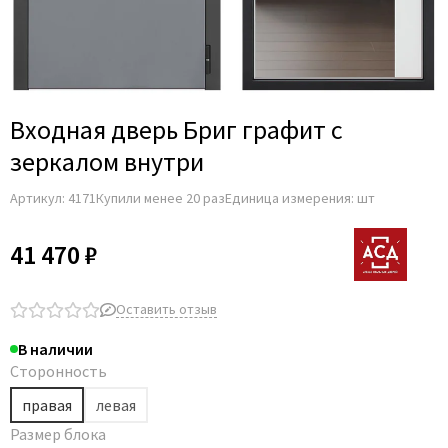
Adden Bau
AGB
Albero
Aldeghi Luigi
Входная дверь Бриг графит с
Alvero
зеркалом внутри
Archie
Артикул:
4171
Купили менее 20 раз
Единица измерения: шт
Armadillo
Aurum Doors
41 470 ₽
Belwooddoors
Bravo
Оставить отзыв
Brandoors
В наличии
Bussare
Сторонность
Comaglio
правая
левая
Comit
Размер блока
Covali