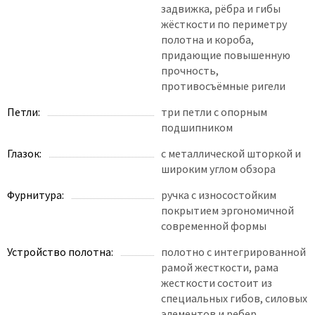
задвижка, рёбра и гибы
жёсткости по периметру
полотна и короба,
придающие повышенную
прочность,
противосъёмные ригели
Петли:
три петли с опорным
подшипником
Глазок:
с металлической шторкой и
широким углом обзора
Фурнитура:
ручка с износостойким
покрытием эргономичной
современной формы
Устройство полотна:
полотно с интегрированной
рамой жесткости, рама
жесткости состоит из
специальных гибов, силовых
элементов и ребер