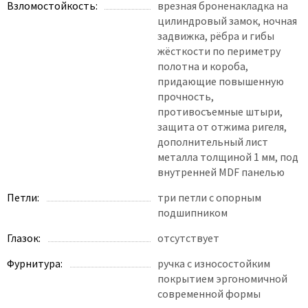
Взломостойкость:
врезная броненакладка на
цилиндровый замок, ночная
задвижка, рёбра и гибы
жёсткости по периметру
полотна и короба,
придающие повышенную
прочность,
противосъемные штыри,
защита от отжима ригеля,
дополнительный лист
металла толщиной 1 мм, под
внутренней MDF панелью
Петли:
три петли с опорным
подшипником
Глазок:
отсутствует
Фурнитура:
ручка с износостойким
покрытием эргономичной
современной формы