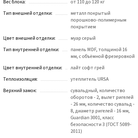
Poseidon
Вес блока:
от 110 до 120 кг
Profil Doors
Тип внешней отделки:
металл покрытый
Profilo Porte
порошково-полимерным
покрытием
Protector
Цвет внешней отделки:
муар серый
Regidoors
STR
Тип внутренней отделки:
панель MDF, толщиной 16
мм, с объёмной фрезеровкой
Torex
Tupai
Цвет внутренней отделки:
лайт софт грей
Uberture
Теплоизоляция:
утеплитель URSA
Valcomp
Верхний замок:
сувальдный, количество
Venezia Unique
оборотов - 2, вылет ригелей
Verum
- 26 мм, количество сувальд -
8, диаметр ригелей - 16 мм,
Viporte
Guardian 3001, класс
Zadoor
безопасности 3 (ГОСТ 5089-
2011)