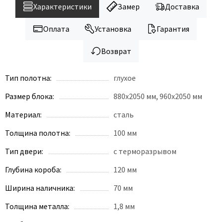
Legend
Характеристики
Замер
Доставка
LiGa
Оплата
Установка
Гарантия
Line Doors
Lockstyle
Возврат
Luxor
Miksal
Тип полотна:
глухое
Milyana
Размер блока:
880x2050 мм, 960х2050 мм
Morelli
Материал:
сталь
Ofram
Толщина полотна:
100 мм
Optima Porte
Oro - Oro
Тип двери:
с терморазрывом
Philips
Глубина короба:
120 мм
Porta Di Parma
Ширина наличника:
70 мм
Porte Vista
Толщина металла:
1,8 мм
Portika