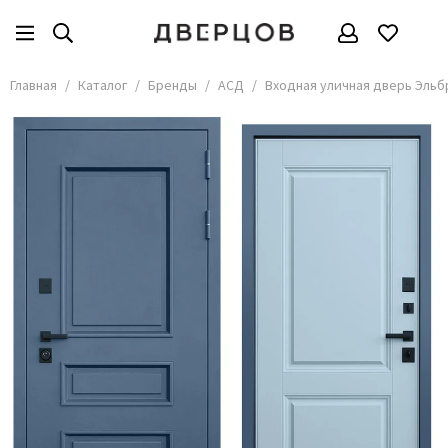
Бренды
Все товары
Главная
Каталог
Бренды
АСД
Входная уличная дверь Эльб
АКМА
АСД
Владимирские двери
Дверцов
Дворецкий
Мариам
ОКА
Покрова
Сити Дорс
Текона
Ульяновские
Шейл Дорс