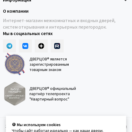
О компании
Интернет-магазин межкомнатных и входных дверей,
систем открывания и интерьерных перегородок.
Мы в социальных сетях
ДВЕРЦОВ® является
зарегистрированным
товарным знаком
ДВЕРЦОВ® официальный
партнёр телепроекта
"Квартирный вопрос"
🍪 Мы используем cookies
2011-2026 © Дверцов.
Карта сайта
Публичная оферта
Политика
Чтобы сайт работал идеально — как наши двери.
конфеденциальности
Условия использования сайта