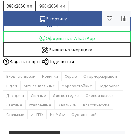
880х2050 мм
960х2050 мм
Dircode
Eclisse
В корзину
Купить в 1 клик
El Porta
Fantom
Оформить в WhatsApp
Fimet
Вызвать замерщика
Fratelli Cattini
Задать вопрос
Поделиться
Fuaro
GlassTur
Входные двери
Новинки
Серые
С терморазрывом
Griffwerk
В дом
Антивандальные
Морозостойкие
Недорогие
Hausdoors
Для дачи
Уличные
Для коттеджа
Эконом-класса
HSU
Светлые
Утеплённые
В наличии
Классические
Kapelli
Стальные
Из ПВХ
Из МДФ
С установкой
Krona Koblenz
Komfort Doors