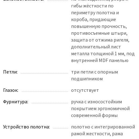
гибы жёсткости по
периметру полотна и
короба, придающие
повышенную прочность,
противосъемные штыри,
защита от отжима ригеля,
дополнительный лист
металла толщиной 1 мм, под
внутренней MDF панелью
Петли:
три петли с опорным
подшипником
Глазок:
отсутствует
Фурнитура:
ручка с износостойким
покрытием эргономичной
современной формы
Устройство полотна:
полотно с интегрированной
рамой жесткости, рама