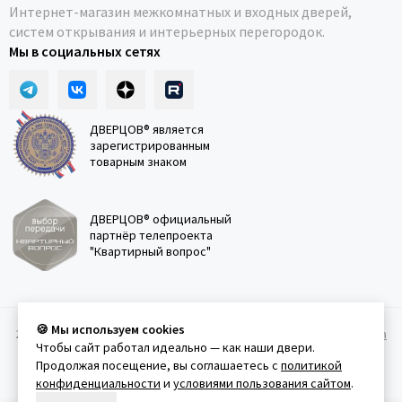
Интернет-магазин межкомнатных и входных дверей,
систем открывания и интерьерных перегородок.
Мы в социальных сетях
ДВЕРЦОВ® является
зарегистрированным
товарным знаком
ДВЕРЦОВ® официальный
партнёр телепроекта
"Квартирный вопрос"
🍪 Мы используем cookies
2011-2026 © Дверцов.
Карта сайта
Публичная оферта
Политика
Чтобы сайт работал идеально — как наши двери.
конфеденциальности
Условия использования сайта
Продолжая посещение, вы соглашаетесь с
политикой
конфиденциальности
и
условиями пользования сайтом
.