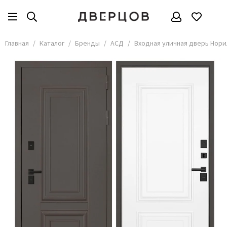
Бренды
Все товары
Главная
Каталог
Бренды
АСД
Входная уличная дверь Нори
АКМА
АСД
Владимирские двери
Дверцов
Дворецкий
Мариам
ОКА
Покрова
Сити Дорс
Текона
Ульяновские
Шейл Дорс