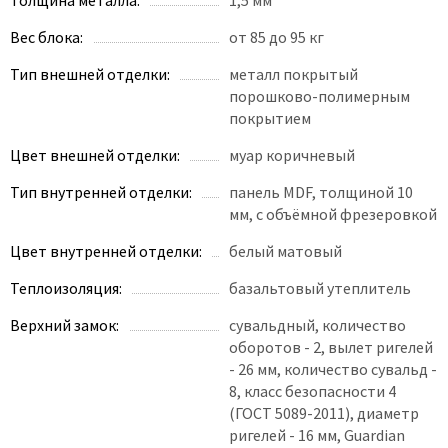
Poseidon
Profil Doors
Вес блока:
от 85 до 95 кг
Profilo Porte
Тип внешней отделки:
металл покрытый
Protector
порошково-полимерным
покрытием
Regidoors
STR
Цвет внешней отделки:
муар коричневый
Torex
Тип внутренней отделки:
панель MDF, толщиной 10
Tupai
мм, с объёмной фрезеровкой
Uberture
Цвет внутренней отделки:
белый матовый
Valcomp
Теплоизоляция:
базальтовый утеплитель
Venezia Unique
Верхний замок:
сувальдный, количество
Verum
оборотов - 2, вылет ригелей
Viporte
- 26 мм, количество сувальд -
8, класс безопасности 4
Zadoor
(ГОСТ 5089-2011), диаметр
ригелей - 16 мм, Guardian