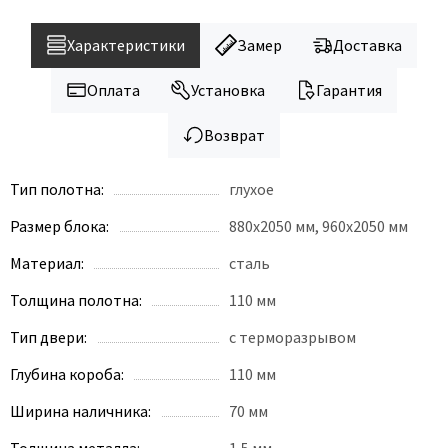
Legend
LiGa
Характеристики
Замер
Доставка
Line Doors
Оплата
Установка
Гарантия
Lockstyle
Luxor
Возврат
Miksal
Milyana
Тип полотна:
глухое
Morelli
Размер блока:
880x2050 мм, 960х2050 мм
Ofram
Материал:
сталь
Optima Porte
Толщина полотна:
110 мм
Oro - Oro
Philips
Тип двери:
с терморазрывом
Porta Di Parma
Глубина короба:
110 мм
Porte Vista
Ширина наличника:
70 мм
Portika
Толщина металла:
1,5 мм