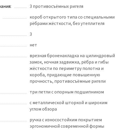
ания:
3 противосъёмных ригеля
короб открытого типа со специальными
рёбрами жёсткости, без утеплителя
3
нет
врезная броненакладка на цилиндровый
замок, ночная задвижка, рёбра и гибы
жёсткости по периметру полотна и
короба, придающие повышенную
прочность, противосъёмные ригели
три петли с опорным подшипником
с металлической шторкой и широким
углом обзора
ручка с износостойким покрытием
эргономичной современной формы