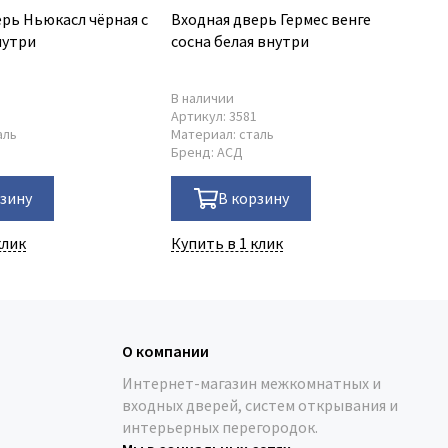
ерь Ньюкасл чёрная с
Входная дверь Гермес венге
Вх
нутри
сосна белая внутри
зе
В наличии
В 
1
Артикул:
3581
Ар
аль
Материал:
сталь
Ма
Бренд:
АСД
Бр
рзину
В корзину
клик
Купить в 1 клик
Ку
О компании
Интернет-магазин межкомнатных и
входных дверей, систем открывания и
интерьерных перегородок.