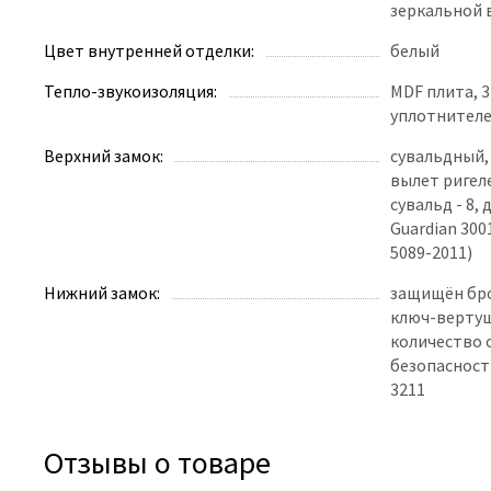
зеркальной 
Цвет внутренней отделки:
белый
Тепло-звукоизоляция:
MDF плита, 
уплотнителе
Верхний замок:
сувальдный, 
вылет ригеле
сувальд - 8, 
Guardian 300
5089-2011)
Нижний замок:
защищён бр
ключ-вертушк
количество о
безопасности
3211
Отзывы о товаре