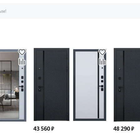
ым!
43 560 ₽
48 290 ₽