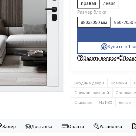
правая
левая
Размер блока
880х2050 мм
960х2050 
Купить в 1 к
Задать вопрос
Подел
Входные двери
Новинки
С шумоизоляцией
С зеркало
Стальные
Из ПВХ
Белые
Замер
Доставка
Оплата
Установка