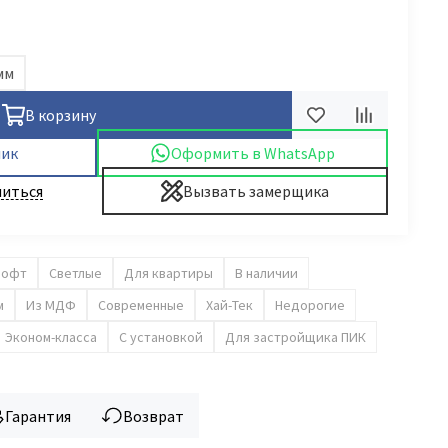
мм
В корзину
лик
Оформить в WhatsApp
иться
Вызвать замерщика
Лофт
Светлые
Для квартиры
В наличии
м
Из МДФ
Современные
Хай-Тек
Недорогие
Эконом-класса
С установкой
Для застройщика ПИК
Гарантия
Возврат