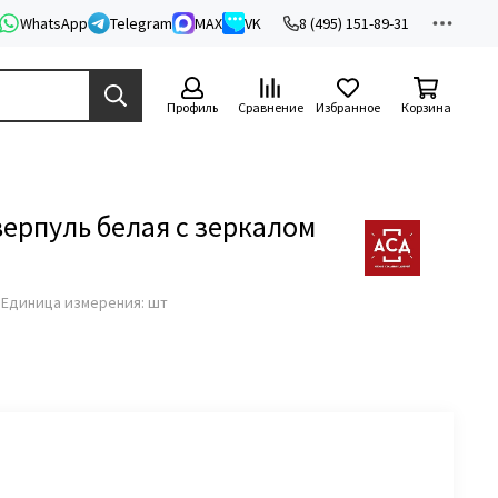
WhatsApp
Telegram
MAX
VK
8 (495) 151-89-31
Профиль
Сравнение
Избранное
Корзина
ерпуль белая с зеркалом
з
Единица измерения: шт