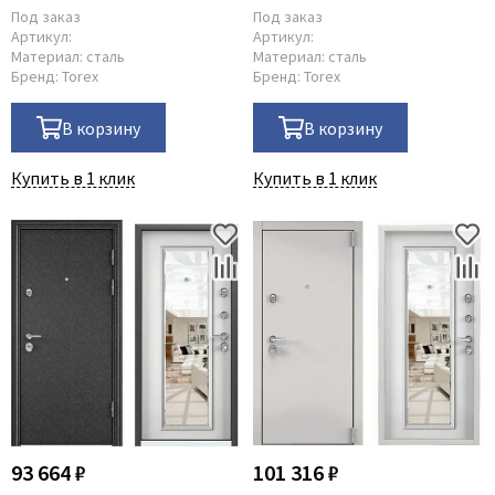
Legend
Под заказ
Под заказ
LiGa
Артикул:
Артикул:
Материал:
сталь
Материал:
сталь
Line Doors
Бренд:
Torex
Бренд:
Torex
Lockstyle
В корзину
В корзину
Luxor
Miksal
Купить в 1 клик
Купить в 1 клик
Milyana
Morelli
Ofram
Optima Porte
Oro - Oro
Philips
Porta Di Parma
Porte Vista
Portika
93 664 ₽
101 316 ₽