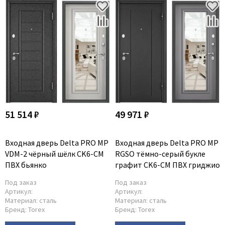
Adden Bau
AGB
Albero
Aldeghi Luigi
Alvero
Archie
Armadillo
51 514 ₽
49 971 ₽
Aurum Doors
Belwooddoors
Входная дверь Delta PRO MP
Входная дверь Delta PRO MP
Bravo
VDM-2 чёрный шёлк CK6-CM
RGSO тёмно-серый букле
Brandoors
ПВХ бьянко
графит CK6-CM ПВХ гриджио
Bussare
Под заказ
Под заказ
Артикул:
Артикул:
Comaglio
Материал:
сталь
Материал:
сталь
Comit
Бренд:
Torex
Бренд:
Torex
Covali