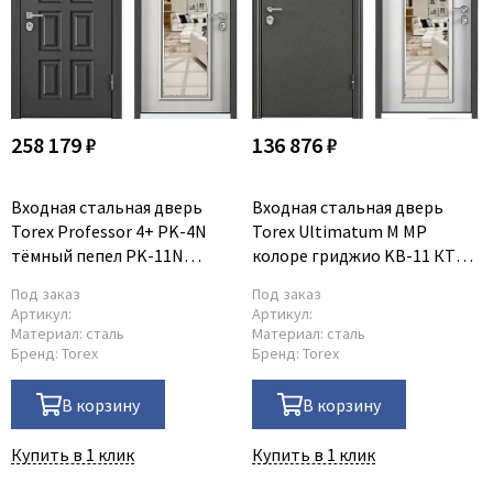
258 179 ₽
136 876 ₽
Входная стальная дверь
Входная стальная дверь
Torex Professor 4+ PK-4N
Torex Ultimatum M MP
тёмный пепел PK-11N
колоре гриджио KB-11 КТ
шамбори светлый
белый
Под заказ
Под заказ
Артикул:
Артикул:
Материал:
сталь
Материал:
сталь
Бренд:
Torex
Бренд:
Torex
В корзину
В корзину
Купить в 1 клик
Купить в 1 клик