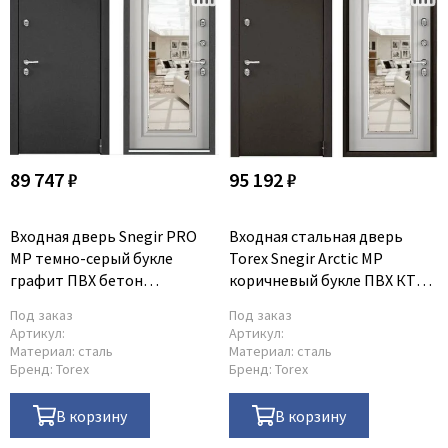
89 747 ₽
95 192 ₽
Входная дверь Snegir PRO
Входная стальная дверь
MP темно-серый букле
Torex Snegir Arctic MP
графит ПВХ бетон
коричневый букле ПВХ КТ
известковый S60-M с
белый SA-CM
Под заказ
Под заказ
зеркалом
Артикул:
Артикул:
Материал:
сталь
Материал:
сталь
Бренд:
Torex
Бренд:
Torex
В корзину
В корзину