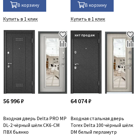
В корзину
В корзину
Dircode
Eclisse
Купить в 1 клик
Купить в 1 клик
El Porta
Fantom
Fimet
Fratelli Cattini
Fuaro
GlassTur
Griffwerk
Hausdoors
56 996 ₽
64 074 ₽
HSU
Kapelli
Входная дверь Delta PRO MP
Входная стальная дверь
Krona Koblenz
DL-2 чёрный шёлк CK6-CM
Torex Delta 100 чёрный шёлк
Komfort Doors
ПВХ бьянко
DM белый перламутр