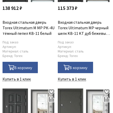
138 912 ₽
115 373 ₽
Входная стальная дверь
Входная стальная дверь
Torex Ultimatum M MP PK-4U
Torex Ultimatum MP черный
тёмный пепел KB-11 белый
шелк KB-11 KT дуб бежевый
с зеркалом
Под заказ
Под заказ
Артикул:
Артикул:
Материал:
сталь
Материал:
сталь
Бренд:
Torex
Бренд:
Torex
В корзину
В корзину
Купить в 1 клик
Купить в 1 клик