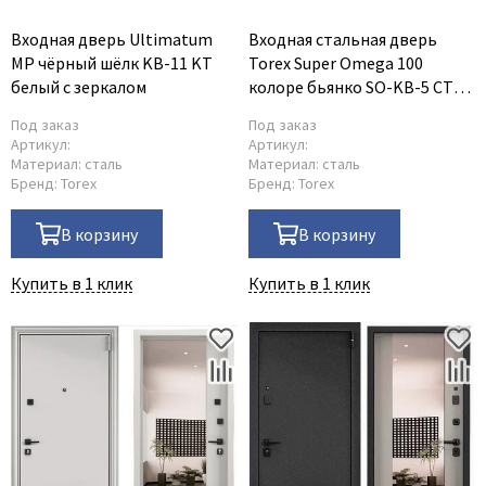
Poseidon
Profil Doors
Входная дверь Ultimatum
Входная стальная дверь
MP чёрный шёлк KB-11 KT
Torex Super Omega 100
Profilo Porte
белый с зеркалом
колоре бьянко SO-KB-5 СТ
Protector
милк матовый
Под заказ
Под заказ
Regidoors
Артикул:
Артикул:
Материал:
сталь
Материал:
сталь
STR
Бренд:
Torex
Бренд:
Torex
Torex
Tupai
В корзину
В корзину
Uberture
Купить в 1 клик
Купить в 1 клик
Valcomp
Venezia Unique
Verum
Viporte
Zadoor