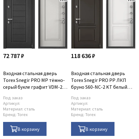
72 787 ₽
118 636 ₽
Входная стальная дверь
Входная стальная дверь
Torex Snegir PRO MP тёмно-
Torex Snegir PRO PP ЛКП
серый букле графит VDM-2
бруно S60-NС-2 KT белый
ПВХ бьянко S60-С1
S60-NС-2
Под заказ
Под заказ
Артикул:
Артикул:
Материал:
сталь
Материал:
сталь
Бренд:
Torex
Бренд:
Torex
В корзину
В корзину