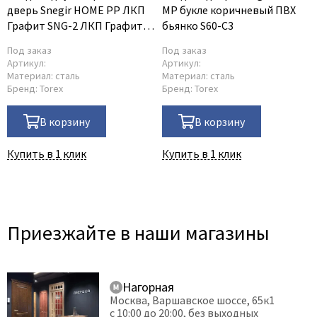
дверь Snegir HOME PP ЛКП
MP букле коричневый ПВХ
Графит SNG-2 ЛКП Графит
бьянко S60-C3
SNG-2 с надставкой
Под заказ
Под заказ
Артикул:
Артикул:
Материал:
сталь
Материал:
сталь
Бренд:
Torex
Бренд:
Torex
В корзину
В корзину
Купить в 1 клик
Купить в 1 клик
Приезжайте в наши магазины
Нагорная
Москва, Варшавское шоссе, 65к1
с 10:00 до 20:00, без выходных