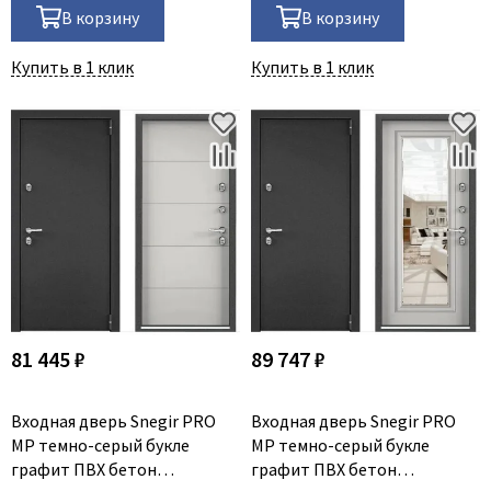
В корзину
В корзину
Dircode
Eclisse
Купить в 1 клик
Купить в 1 клик
El Porta
Fantom
Fimet
Fratelli Cattini
Fuaro
GlassTur
Griffwerk
Hausdoors
81 445 ₽
89 747 ₽
HSU
Kapelli
Входная дверь Snegir PRO
Входная дверь Snegir PRO
Krona Koblenz
MP темно-серый букле
MP темно-серый букле
Komfort Doors
графит ПВХ бетон
графит ПВХ бетон