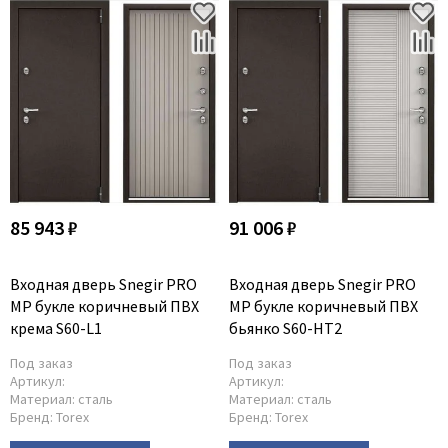
Adden Bau
AGB
Albero
Aldeghi Luigi
Alvero
Archie
Armadillo
85 943 ₽
91 006 ₽
Aurum Doors
Belwooddoors
Входная дверь Snegir PRO
Входная дверь Snegir PRO
Bravo
MP букле коричневый ПВХ
MP букле коричневый ПВХ
Brandoors
крема S60-L1
бьянко S60-HT2
Bussare
Под заказ
Под заказ
Артикул:
Артикул:
Comaglio
Материал:
сталь
Материал:
сталь
Comit
Бренд:
Torex
Бренд:
Torex
Covali