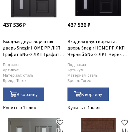
437 536 ₽
437 536 ₽
Входная двустворчатая
Входная двустворчатая
дверь Snegir HOME PP ЛКП
дверь Snegir HOME PP ЛКП
Графит SNG-2 ЛКП Графит
Чёрный SNG-2 ЛКП Чёрный
SNG-2
SNG-2
Под заказ
Под заказ
Артикул:
Артикул:
Материал:
сталь
Материал:
сталь
Бренд:
Torex
Бренд:
Torex
В корзину
В корзину
Купить в 1 клик
Купить в 1 клик