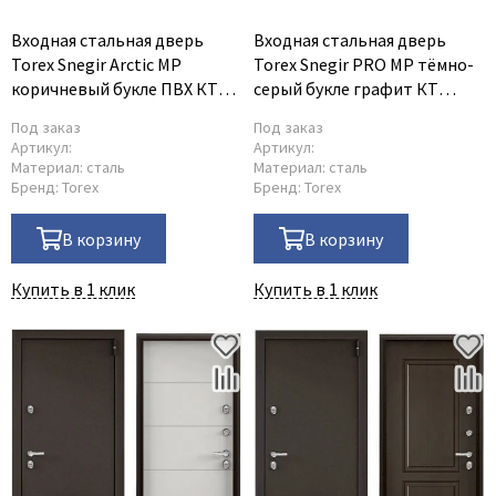
Poseidon
Profil Doors
Входная стальная дверь
Входная стальная дверь
Torex Snegir Arctic MP
Torex Snegir PRO MP тёмно-
Profilo Porte
коричневый букле ПВХ КТ
серый букле графит КТ
Protector
белый SA-CM
белый S60-NC-2
Под заказ
Под заказ
Regidoors
Артикул:
Артикул:
Материал:
сталь
Материал:
сталь
STR
Бренд:
Torex
Бренд:
Torex
Torex
Tupai
В корзину
В корзину
Uberture
Купить в 1 клик
Купить в 1 клик
Valcomp
Venezia Unique
Verum
Viporte
Zadoor