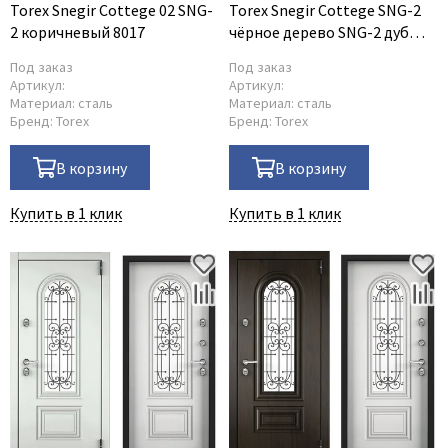
Torex Snegir Cottege 02 SNG-
Torex Snegir Cottege SNG-2
2 коричневый 8017
чёрное дерево SNG-2 дуб
мореный
Под заказ
Под заказ
Артикул:
Артикул:
Материал:
сталь
Материал:
сталь
Бренд:
Torex
Бренд:
Torex
В корзину
В корзину
Купить в 1 клик
Купить в 1 клик