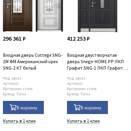
296 361 ₽
412 253 ₽
Входная дверь Cottege SNG-
Входная двустворчатая
2M ФM Американский орех
дверь Snegir HOME PP ЛКП
SNG-2 КТ белый
Графит SNG-1 ЛКП Графит
SNG-1
Под заказ
Под заказ
Артикул:
Артикул:
Материал:
сталь
Материал:
сталь
Бренд:
Torex
Бренд:
Torex
В корзину
В корзину
Купить в 1 клик
Купить в 1 клик