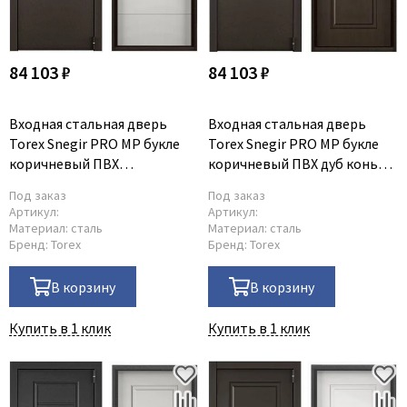
84 103 ₽
84 103 ₽
Входная стальная дверь
Входная стальная дверь
Torex Snegir PRO MP букле
Torex Snegir PRO MP букле
коричневый ПВХ
коричневый ПВХ дуб коньяк
лиственница белая S60-C2
S60-С2
Под заказ
Под заказ
Артикул:
Артикул:
Материал:
сталь
Материал:
сталь
Бренд:
Torex
Бренд:
Torex
В корзину
В корзину
Купить в 1 клик
Купить в 1 клик