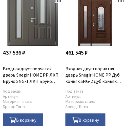
437 536 ₽
461 545 ₽
Входная двустворчатая
Входная двустворчатая
дверь Snegir HOME PP ЛКП
дверь Snegir HOME PP Дуб
Бруно SNG-1 ЛКП Бруно
коньяк SNG-2 Дуб коньяк
SNG-1
SNG-2 с надставкой
Под заказ
Под заказ
Артикул:
Артикул:
Материал:
сталь
Материал:
сталь
Бренд:
Torex
Бренд:
Torex
В корзину
В корзину