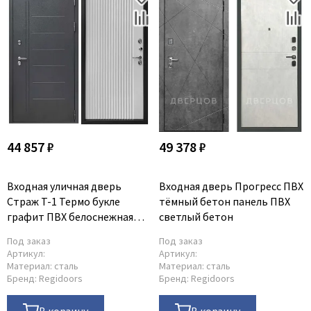
44 857 ₽
49 378 ₽
Входная уличная дверь
Входная дверь Прогресс ПВХ
Страж T-1 Термо букле
тёмный бетон панель ПВХ
графит ПВХ белоснежная
светлый бетон
мягкая шагрень
Под заказ
Под заказ
Артикул:
Артикул:
Материал:
сталь
Материал:
сталь
Бренд:
Regidoors
Бренд:
Regidoors
В корзину
В корзину