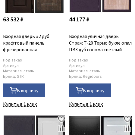
63 532 ₽
44 177 ₽
Входная дверь Э2 дуб
Входная уличная дверь
крафтовый панель
Страж T-20 Термо букле опал
фрезерованная
ПВХ дуб сонома светлый
Под заказ
Под заказ
Артикул:
Артикул:
Материал:
сталь
Материал:
сталь
Бренд:
STR
Бренд:
Regidoors
В корзину
В корзину
Купить в 1 клик
Купить в 1 клик