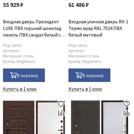
55 929 ₽
61 486 ₽
Входная дверь Президент
Входная уличная дверь RX-1
LUXE ПВХ горький шоколад
Термо муар RAL 7024 ПВХ
панель ПВХ сандал белый с
белый матовый
зеркалом INFINITY
Под заказ
Под заказ
Артикул:
Артикул:
Материал:
сталь
Материал:
сталь
Бренд:
Regidoors
Бренд:
Regidoors
В корзину
В корзину
Купить в 1 клик
Купить в 1 клик