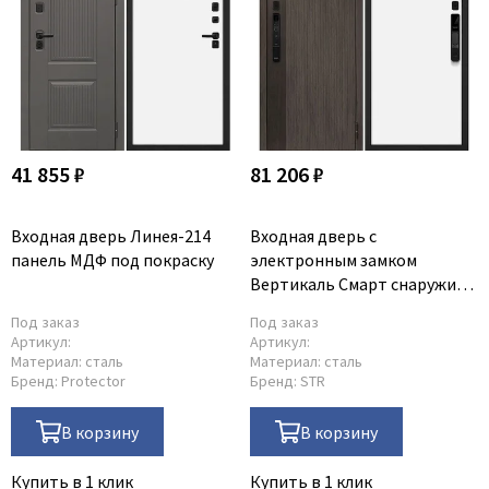
41 855 ₽
81 206 ₽
Входная дверь Линея-214
Входная дверь с
панель МДФ под покраску
электронным замком
Вертикаль Смарт снаружи
дымчатый камень дуб
Под заказ
Под заказ
морёный внутри панель под
Артикул:
Артикул:
покраску
Материал:
сталь
Материал:
сталь
Бренд:
Protector
Бренд:
STR
В корзину
В корзину
Купить в 1 клик
Купить в 1 клик