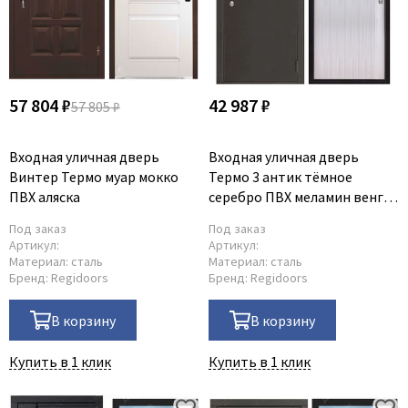
57 804 ₽
42 987 ₽
57 805 ₽
Входная уличная дверь
Входная уличная дверь
Винтер Термо муар мокко
Термо 3 антик тёмное
ПВХ аляска
серебро ПВХ меламин венге
светлый
Под заказ
Под заказ
Артикул:
Артикул:
Материал:
сталь
Материал:
сталь
Бренд:
Regidoors
Бренд:
Regidoors
В корзину
В корзину
Купить в 1 клик
Купить в 1 клик