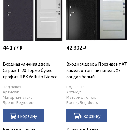
44 177 ₽
42 302 ₽
Входная уличная дверь
Входная дверь Президент X7
Страж T-20 Термо букле
хамелеон антик панель X7
графит ПВХ Velluto Bianco
сандал белый
Под заказ
Под заказ
Артикул:
Артикул:
Материал:
сталь
Материал:
сталь
Бренд:
Regidoors
Бренд:
Regidoors
В корзину
В корзину
Купить в 1 клик
Купить в 1 клик