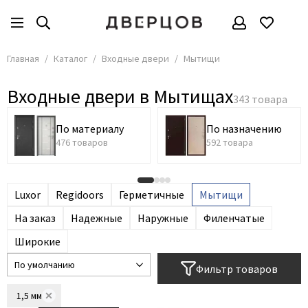
Входные двери
Все товары
Главная
Каталог
Входные двери
Мытищи
По материалу
Входные двери в Мытищах
По назначению
По цвету
По материалу
По назначению
По конструкции
476 товаров
592 товара
По стоимости
По стилю
Luxor
Regidoors
Герметичные
Мытищи
Часто ищут
На заказ
Надежные
Наружные
Филенчатые
Широкие
Фильтр товаров
1,5 мм