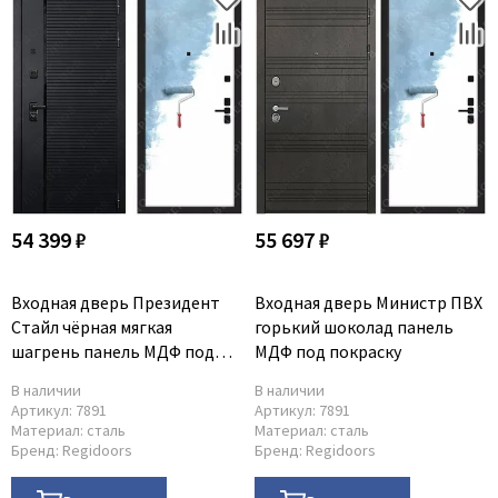
54 399 ₽
55 697 ₽
Входная дверь Президент
Входная дверь Министр ПВХ
Стайл чёрная мягкая
горький шоколад панель
шагрень панель МДФ под
МДФ под покраску
покраску
В наличии
В наличии
Артикул:
7891
Артикул:
7891
Материал:
сталь
Материал:
сталь
Бренд:
Regidoors
Бренд:
Regidoors