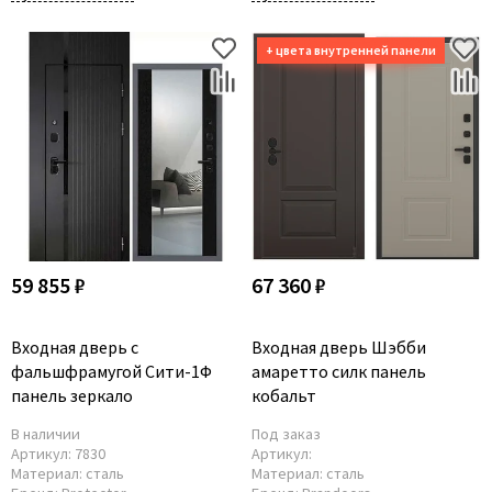
59 855 ₽
67 360 ₽
Входная дверь с
Входная дверь Шэбби
фальшфрамугой Сити-1Ф
амаретто силк панель
панель зеркало
кобальт
В наличии
Под заказ
Артикул:
7830
Артикул:
Материал:
сталь
Материал:
сталь