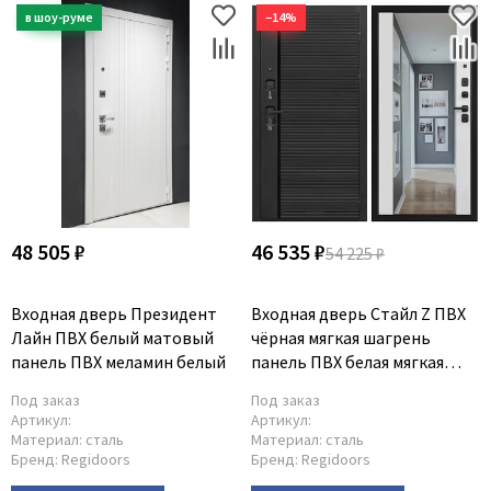
−14%
48 505 ₽
46 535 ₽
54 225 ₽
Входная дверь Президент
Входная дверь Стайл Z ПВХ
Лайн ПВХ белый матовый
чёрная мягкая шагрень
панель ПВХ меламин белый
панель ПВХ белая мягкая
шагрень с зеркалом Z
Под заказ
Под заказ
Артикул:
Артикул:
Материал:
сталь
Материал:
сталь
Бренд:
Regidoors
Бренд:
Regidoors