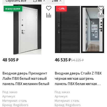
Сбросить всё
1,5 мм
2 мм
−14%
48 505 ₽
46 535 ₽
54 225 ₽
Входная дверь Президент
Входная дверь Стайл Z ПВХ
Лайн ПВХ белый матовый
чёрная мягкая шагрень
панель ПВХ меламин белый
панель ПВХ белая мягкая
шагрень с зеркалом Z
Под заказ
Под заказ
Артикул:
Артикул:
Материал:
сталь
Материал:
сталь
Бренд:
Regidoors
Бренд:
Regidoors