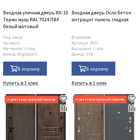
Входная уличная дверь RX-10
Входная дверь Осло бетон
Термо муар RAL 7024 ПВХ
антрацит панель гладкая
белый матовый
Под заказ
В наличии
Артикул:
Артикул:
7831
Материал:
сталь
Материал:
сталь
Бренд:
Regidoors
Бренд:
STR
В корзину
В корзину
Купить в 1 клик
Купить в 1 клик