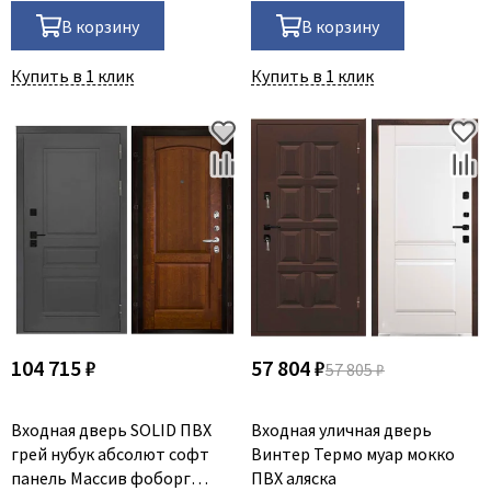
В корзину
В корзину
Купить в 1 клик
Купить в 1 клик
104 715 ₽
57 804 ₽
57 805 ₽
Входная дверь SOLID ПВХ
Входная уличная дверь
грей нубук абсолют софт
Винтер Термо муар мокко
панель Массив фоборг
ПВХ аляска