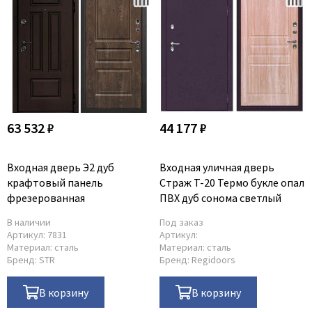
63 532 ₽
44 177 ₽
Входная дверь Э2 дуб
Входная уличная дверь
крафтовый панель
Страж T-20 Термо букле опал
фрезерованная
ПВХ дуб сонома светлый
В наличии
Под заказ
Артикул:
7831
Артикул:
Материал:
сталь
Материал:
сталь
Бренд:
STR
Бренд:
Regidoors
В корзину
В корзину