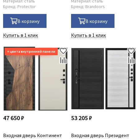
Материал:
сталь
Материал:
сталь
Бренд:
Protector
Бренд:
Brandoors
В корзину
В корзину
Купить в 1 клик
Купить в 1 клик
47 650 ₽
53 205 ₽
Входная дверь Континент
Входная дверь Президент