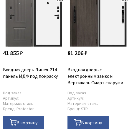
41 855 ₽
81 206 ₽
Входная дверь Линея-214
Входная дверь с
панель МДФ под покраску
электронным замком
Вертикаль Смарт снаружи
дымчатый камень дуб
Под заказ
Под заказ
морёный внутри панель под
Артикул:
Артикул:
покраску
Материал:
сталь
Материал:
сталь
Бренд:
Protector
Бренд:
STR
В корзину
В корзину