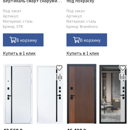
Вертикаль смарт снаружи
под покраску
дымчатый камень дуб
Под заказ
Под заказ
морёный внутри панель с
Артикул:
Артикул:
зеркалом оптима макси
Материал:
сталь
Материал:
сталь
Бренд:
STR
Бренд:
Brandoors
В корзину
В корзину
Купить в 1 клик
Купить в 1 клик