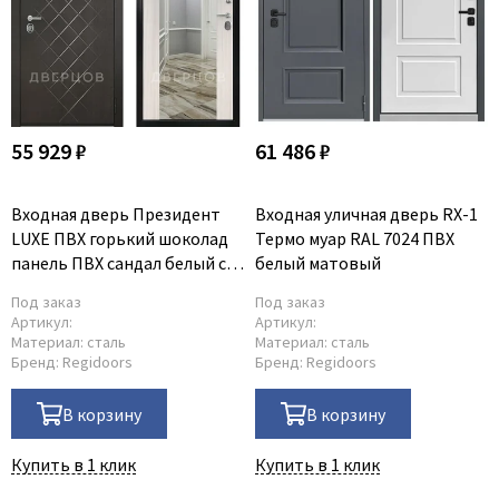
55 929 ₽
61 486 ₽
Входная дверь Президент
Входная уличная дверь RX-1
LUXE ПВХ горький шоколад
Термо муар RAL 7024 ПВХ
панель ПВХ сандал белый с
белый матовый
зеркалом INFINITY
Под заказ
Под заказ
Артикул:
Артикул:
Материал:
сталь
Материал:
сталь
Бренд:
Regidoors
Бренд:
Regidoors
В корзину
В корзину
Купить в 1 клик
Купить в 1 клик