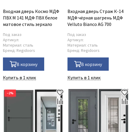
Входная дверь Космо МДФ
Входная дверь Страж К-14
ПВХ М 141 МДФ ПВХ белое
МДФ чёрная шагрень МДФ
матовое стиль зеркало
Velluto Bianco AG 700
Под заказ
Под заказ
Артикул:
Артикул:
Материал:
сталь
Материал:
сталь
Бренд:
Regidoors
Бренд:
Regidoors
В корзину
В корзину
Купить в 1 клик
Купить в 1 клик
−2%