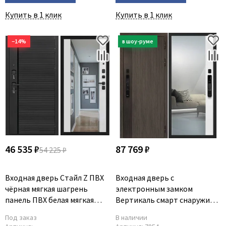
Купить в 1 клик
Купить в 1 клик
−14%
46 535 ₽
87 769 ₽
54 225 ₽
Входная дверь Стайл Z ПВХ
Входная дверь с
чёрная мягкая шагрень
электронным замком
панель ПВХ белая мягкая
Вертикаль смарт снаружи
шагрень с зеркалом Z
дымчатый камень дуб
Под заказ
В наличии
морёный внутри панель с