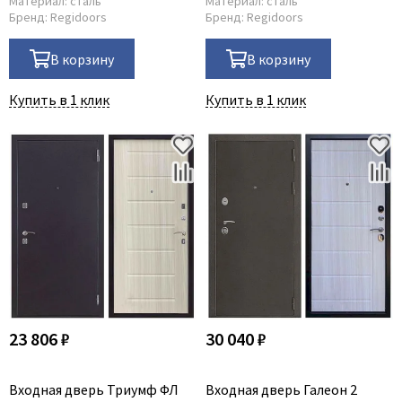
Материал:
сталь
Материал:
сталь
Бренд:
Regidoors
Бренд:
Regidoors
В корзину
В корзину
Купить в 1 клик
Купить в 1 клик
23 806 ₽
30 040 ₽
Входная дверь Триумф ФЛ
Входная дверь Галеон 2