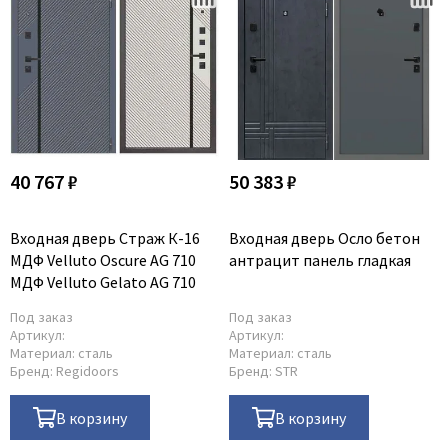
40 767 ₽
50 383 ₽
Входная дверь Страж К-16
Входная дверь Осло бетон
МДФ Velluto Oscure AG 710
антрацит панель гладкая
МДФ Velluto Gelato AG 710
Под заказ
Под заказ
Артикул:
Артикул:
Материал:
сталь
Материал:
сталь
Бренд:
Regidoors
Бренд:
STR
В корзину
В корзину