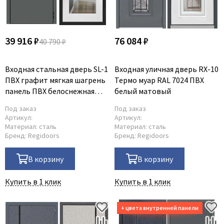
39 916 ₽
76 084 ₽
40 790 ₽
Входная стальная дверь SL-1
Входная уличная дверь RX-10
ПВХ графит мягкая шагрень
Термо муар RAL 7024 ПВХ
панель ПВХ белоснежная
белый матовый
мягкая шагрень с зеркалом
Под заказ
Под заказ
Артикул:
Артикул:
Материал:
сталь
Материал:
сталь
Бренд:
Regidoors
Бренд:
Regidoors
В корзину
В корзину
Купить в 1 клик
Купить в 1 клик