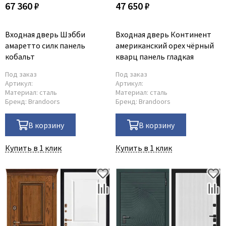
67 360 ₽
47 650 ₽
Входная дверь Шэбби
Входная дверь Континент
амаретто силк панель
американский орех чёрный
кобальт
кварц панель гладкая
Под заказ
Под заказ
Артикул:
Артикул:
Материал:
сталь
Материал:
сталь
Бренд:
Brandoors
Бренд:
Brandoors
В корзину
В корзину
Купить в 1 клик
Купить в 1 клик