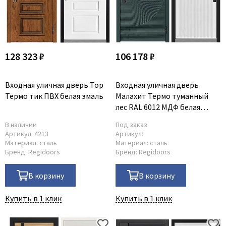
128 323 ₽
106 178 ₽
Входная уличная дверь Тор
Входная уличная дверь
Термо тик ПВХ белая эмаль
Малахит Термо туманный
лес RAL 6012 МДФ белая
эмаль
В наличии
Под заказ
Артикул:
4213
Артикул:
Материал:
сталь
Материал:
сталь
Бренд:
Regidoors
Бренд:
Regidoors
В корзину
В корзину
Купить в 1 клик
Купить в 1 клик