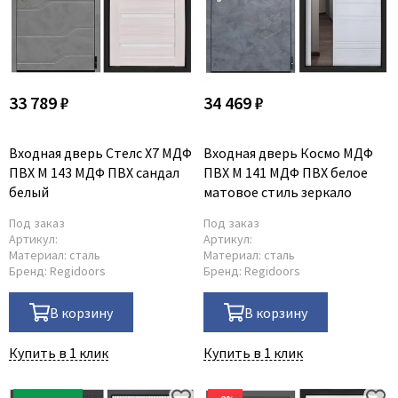
33 789 ₽
34 469 ₽
Входная дверь Стелс Х7 МДФ
Входная дверь Космо МДФ
ПВХ М 143 МДФ ПВХ сандал
ПВХ М 141 МДФ ПВХ белое
белый
матовое стиль зеркало
Под заказ
Под заказ
Артикул:
Артикул:
Материал:
сталь
Материал:
сталь
Бренд:
Regidoors
Бренд:
Regidoors
В корзину
В корзину
Купить в 1 клик
Купить в 1 клик