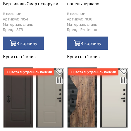
Вертикаль Смарт снаружи
панель зеркало
дымчатый камень дуб
В наличии
В наличии
морёный внутри панель под
Артикул:
7854
Артикул:
7830
покраску
Материал:
сталь
Материал:
сталь
Бренд:
STR
Бренд:
Protector
В корзину
В корзину
Купить в 1 клик
Купить в 1 клик