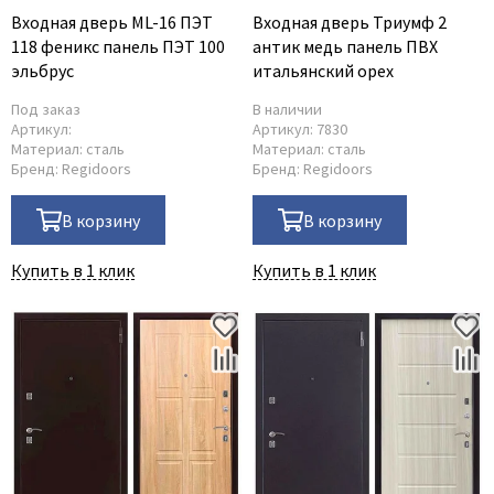
Входная дверь ML-16 ПЭТ
Входная дверь Триумф 2
118 феникс панель ПЭТ 100
антик медь панель ПВХ
эльбрус
итальянский орех
Под заказ
В наличии
Артикул:
Артикул:
7830
Материал:
сталь
Материал:
сталь
Бренд:
Regidoors
Бренд:
Regidoors
В корзину
В корзину
Купить в 1 клик
Купить в 1 клик