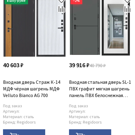
−2%
40 603 ₽
39 916 ₽
40 790 ₽
Входная дверь Страж К-14
Входная стальная дверь SL-1
МДФ чёрная шагрень МДФ
ПВХ графит мягкая шагрень
Velluto Bianco AG 700
панель ПВХ белоснежная
мягкая шагрень с зеркалом
Под заказ
Под заказ
Артикул:
Артикул:
Материал:
сталь
Материал:
сталь
Бренд:
Regidoors
Бренд:
Regidoors