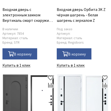
Входная дверь с
Входная дверь Орбита 3K Z
электронным замком
чёрная шагрень - белая
Вертикаль смарт снаружи
шагрень с зеркалом Z
дымчатый камень дуб
В наличии
Под заказ
морёный внутри панель с
Артикул:
7854
Артикул:
зеркалом оптима макси
Материал:
сталь
Материал:
сталь
Бренд:
STR
Бренд:
Regidoors
В корзину
В корзину
Купить в 1 клик
Купить в 1 клик