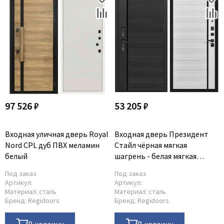
97 526 ₽
53 205 ₽
Входная уличная дверь Royal
Входная дверь Президент
Nord CPL дуб ПВХ меламин
Стайл чёрная мягкая
белый
шагрень - белая мягкая
шагрень
Под заказ
Под заказ
Артикул:
Артикул:
Материал:
сталь
Материал:
сталь
Бренд:
Regidoors
Бренд:
Regidoors
В корзину
В корзину