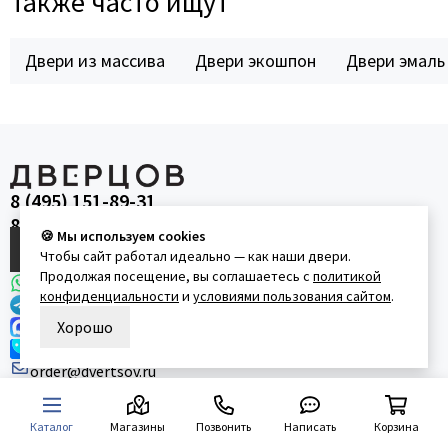
Также часто ищут
Двери из массива
Двери экошпон
Двери эмаль
8 (495) 151-89-31
8 (800) 350-65-48
🍪 Мы используем cookies
Вызвать замерщика
Чтобы сайт работал идеально — как наши двери.
Продолжая посещение, вы соглашаетесь с
политикой
WhatsApp
конфиденциальности
и
условиями пользования сайтом
.
Telegram
MAX
Хорошо
VK
order@dvertsov.ru
Адреса салонов:
Варшавское ш., 65к1
Каталог
Магазины
Позвонить
Написать
Корзина
ул. Пришвина, 26