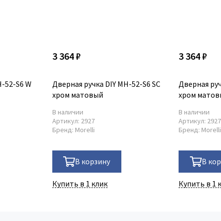
3 364 ₽
3 364 ₽
H-52-S6 W
Дверная ручка DIY MH-52-S6 SC
Дверная руч
хром матовый
хром мато
В наличии
В наличии
Артикул:
2927
Артикул:
292
Бренд:
Morelli
Бренд:
Morell
В корзину
В ко
Купить в 1 клик
Купить в 1 