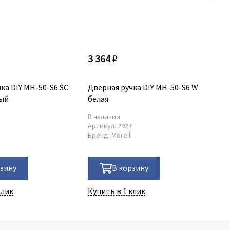
3 364 ₽
3 
ка DIY MH-50-S6 SC
Дверная ручка DIY MH-50-S6 W
Дв
вый
белая
хр
В наличии
В 
7
Артикул:
2927
Ар
i
Бренд:
Morelli
Бр
рзину
В корзину
клик
Купить в 1 клик
Ку