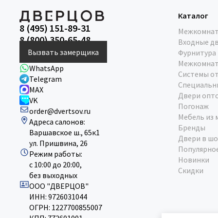
Каталог
8 (495) 151-89-31
Межкомнат
8 (800) 350-65-48
Входные д
Вызвать замерщика
Фурнитура
Межкомнат
WhatsApp
Системы о
Telegram
Специальн
MAX
Двери опт
VK
Погонаж
order@dvertsov.ru
Мебель из 
Адреса салонов:
Бренды
Варшавское ш., 65к1
Двери в шо
ул. Пришвина, 26
Популярно
Режим работы:
Новинки
с 10:00 до 20:00,
Скидки
без выходных
ООО "ДВЕРЦОВ"
ИНН: 9726031044
ОГРН: 1227700855007