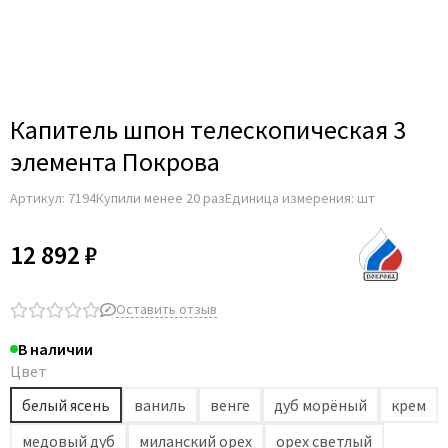
Капитель шпон телескопическая 3
элемента Покрова
Артикул:
7194
Купили менее 20 раз
Единица измерения: шт
12 892 ₽
Оставить отзыв
В наличии
Цвет
белый ясень
ваниль
венге
дуб морёный
крем
медовый дуб
миланский орех
орех светлый