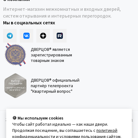
Интернет-магазин межкомнатных и входных дверей,
систем открывания и интерьерных перегородок.
Мы в социальных сетях
ДВЕРЦОВ® является
зарегистрированным
товарным знаком
ДВЕРЦОВ® официальный
партнёр телепроекта
"Квартирный вопрос"
🍪 Мы используем cookies
2011-2026 © Дверцов.
Карта сайта
Публичная оферта
Политика
Чтобы сайт работал идеально — как наши двери.
конфеденциальности
Условия использования сайта
Продолжая посещение, вы соглашаетесь с
политикой
конфиденциальности
и
условиями пользования сайтом
.