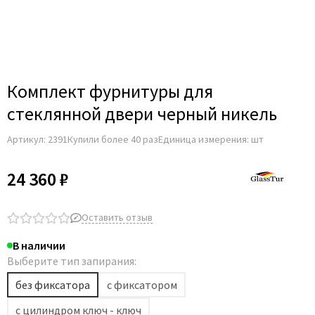
Для строительных дверей
Итальянская
СКУД на дверь
Комплект фурнитуры для
стеклянной двери черный никель
Артикул:
2391
Купили более 40 раз
Единица измерения: шт
24 360 ₽
Оставить отзыв
В наличии
Выберите тип запирания:
без фиксатора
с фиксатором
с цилиндром ключ - ключ