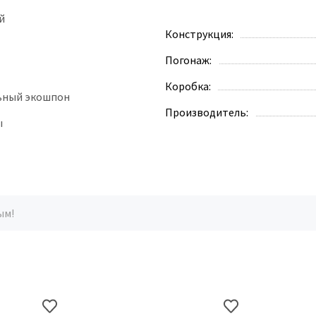
й
Конструкция:
Погонаж:
Коробка:
ьный экошпон
Производитель:
ы
ым!