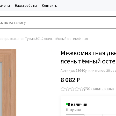
салоны
Наши работы
Контакты
верь экошпон Турин 501.2 ясень тёмный остеклённая
Межкомнатная две
ясень тёмный ост
Артикул:
5364
Купили менее 20 ра
8 082 ₽
Оставить отзыв
В наличии
Ширина