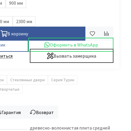
м
900 мм
0 мм
2300 мм
В корзину
лик
Оформить в WhatsApp
иться
Вызвать замерщика
он
Стеклянные двери
Серия Турин
творчатые
Гарантия
Возврат
древесно-волокнистая плита средней