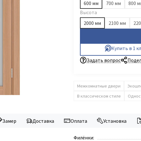
600 мм
700 мм
800 м
Высота
2000 мм
2100 мм
220
Купить в 1 к
Задать вопрос
Подел
Межкомнатные двери
Экошп
В классическом стиле
Однос
Замер
Доставка
Оплата
Установка
Филёнки: