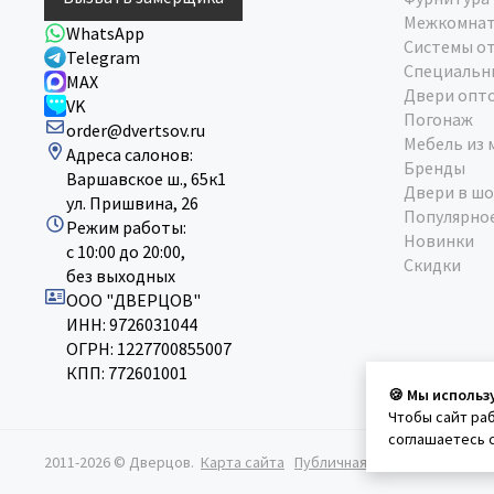
Межкомнат
WhatsApp
Системы о
Telegram
Специальн
MAX
Двери опт
VK
Погонаж
order@dvertsov.ru
Мебель из 
Адреса салонов:
Бренды
Варшавское ш., 65к1
Двери в шо
ул. Пришвина, 26
Популярно
Режим работы:
Новинки
с 10:00 до 20:00,
Скидки
без выходных
ООО "ДВЕРЦОВ"
ИНН: 9726031044
ОГРН: 1227700855007
КПП: 772601001
🍪 Мы использ
Чтобы сайт ра
соглашаетесь 
2011-2026 © Дверцов.
Карта сайта
Публичная оферта
Политик