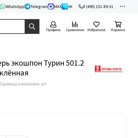
WhatsApp
Telegram
MAX
VK
8 (495) 151-89-31
Профиль
Сравнение
Избранное
Корзина
рь экошпон Турин 501.2
еклённая
з
Единица измерения: шт