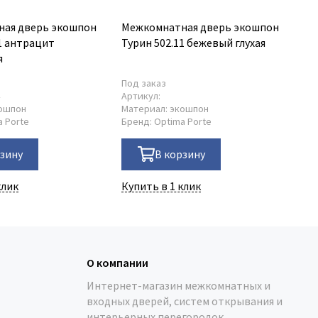
ая дверь экошпон
Межкомнатная дверь экошпон
Ме
1 антрацит
Турин 502.11 бежевый глухая
Ту
я
ос
Под заказ
По
4
Артикул:
Ар
ошпон
Материал:
экошпон
Ма
a Porte
Бренд:
Optima Porte
Бр
рзину
В корзину
клик
Купить в 1 клик
Ку
О компании
Интернет-магазин межкомнатных и
входных дверей, систем открывания и
интерьерных перегородок.