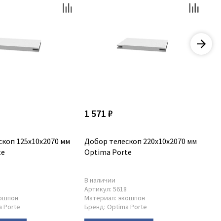
1 571 ₽
43
скоп 125x10x2070 мм
Добор телескоп 220x10x2070 мм
Ад
te
Optima Porte
мм
В наличии
В 
Артикул:
5618
Ар
ошпон
Материал:
экошпон
Ма
a Porte
Бренд:
Optima Porte
Бр