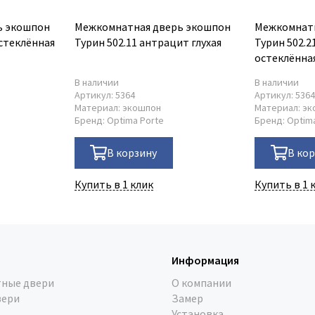
ь экошпон
Межкомнатная дверь экошпон
Межкомнатн
остеклённая
Турин 502.11 антрацит глухая
Турин 502.2
остеклённа
В наличии
В наличии
Артикул:
5364
Артикул:
536
Материал:
экошпон
Материал:
эк
Бренд:
Optima Porte
Бренд:
Optim
В корзину
В ко
Купить в 1 клик
Купить в 1 
Информация
ные двери
О компании
вери
Замер
Установка