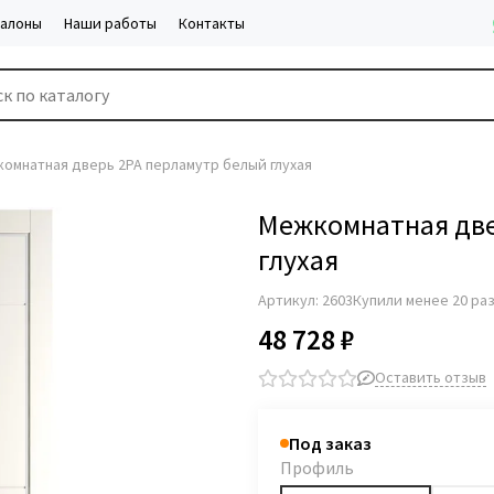
салоны
Наши работы
Контакты
омнатная дверь 2PA перламутр белый глухая
Межкомнатная две
глухая
Артикул:
2603
Купили менее 20 ра
48 728 ₽
Оставить отзыв
Под заказ
Профиль