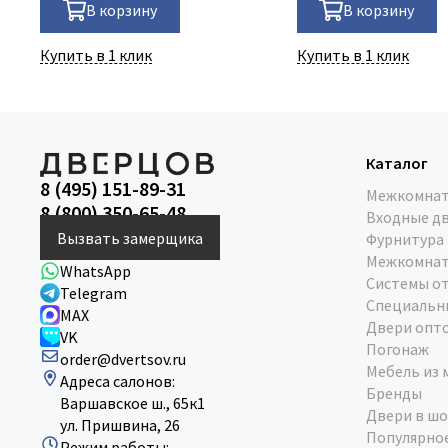
В корзину
В корзину
Купить в 1 клик
Купить в 1 клик
Каталог
8 (495) 151-89-31
Межкомнат
8 (800) 350-65-48
Входные д
Вызвать замерщика
Фурнитура
Межкомнат
WhatsApp
Системы о
Telegram
Специальн
MAX
Двери опт
VK
Погонаж
order@dvertsov.ru
Мебель из 
Адреса салонов:
Бренды
Варшавское ш., 65к1
Двери в шо
ул. Пришвина, 26
Популярно
Режим работы: