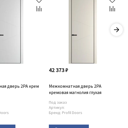
42 373 ₽
42
ая дверь 2PA крем
Межкомнатная дверь 2PA
Ме
кремовая магнолия глухая
гр
Под заказ
По
Артикул:
Ар
 Doors
Бренд:
Profil Doors
Бр