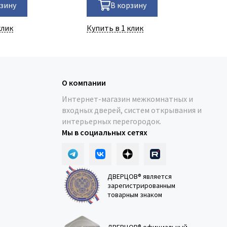
рзину
В корзину
клик
Купить в 1 клик
Ку
О компании
Интернет-магазин межкомнатных и
входных дверей, систем открывания и
интерьерных перегородок.
Мы в социальных сетях
ДВЕРЦОВ® является
зарегистрированным
товарным знаком