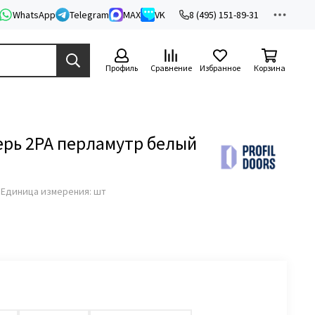
WhatsApp
Telegram
MAX
VK
8 (495) 151-89-31
Профиль
Сравнение
Избранное
Корзина
рь 2PA перламутр белый
з
Единица измерения: шт