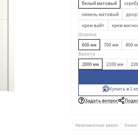
белый матовый
сереб
никель матовый
деор
крем вайт
крем магно
Ширина
600 мм
700 мм
800 м
Высота
2000 мм
2100 мм
220
Купить в 1 к
Задать вопрос
Подел
Межкомнатные двери
Белые