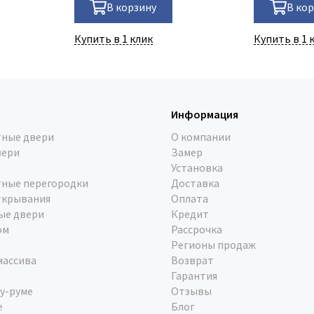
В корзину
В ко
Купить в 1 клик
Купить в 1 
Информация
ные двери
О компании
вери
Замер
Установка
ные перегородки
Доставка
ткрывания
Оплата
ые двери
Кредит
ом
Рассрочка
Регионы продаж
массива
Возврат
Гарантия
у-руме
Отзывы
е
Блог