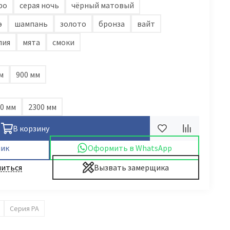
ро
серая ночь
чёрный матовый
э
шампань
золото
бронза
вайт
лия
мята
смоки
м
900 мм
0 мм
2300 мм
В корзину
лик
Оформить в WhatsApp
иться
Вызвать замерщика
Серия PA