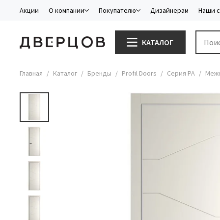
Акции
О компании
Покупателю
Дизайнерам
Наши 
КАТАЛОГ
Главная
Каталог
Бренды
Profil Doors
Серия PA
Межк