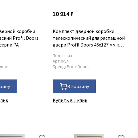
10 914 ₽
26
верной коробки
Комплект дверной коробки
МО
ский Profil Doors
телескопический для распашной
на
 серии PA
двери Profil Doors 46x127 мм к
се
серии PA
Под заказ
По
Артикул:
Ар
 Doors
Бренд:
Profil Doors
Бр
рзину
В корзину
клик
Купить в 1 клик
Ку