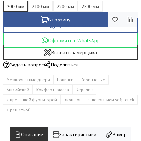
2000 мм
2100 мм
2200 мм
2300 мм
В корзину
Купить в 1 клик
Оформить в WhatsApp
Вызвать замерщика
Задать вопрос
Поделиться
Межкомнатные двери
Новинки
Коричневые
Английский
Комфорт-класса
Керамик
С врезанной фурнитурой
Экошпон
С покрытием soft-touch
С решеткой
Описание
Характеристики
Замер