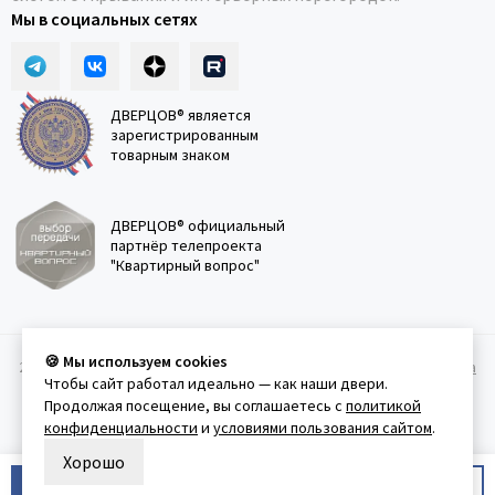
Мы в социальных сетях
ДВЕРЦОВ® является
зарегистрированным
товарным знаком
ДВЕРЦОВ® официальный
партнёр телепроекта
"Квартирный вопрос"
🍪 Мы используем cookies
2011-2026 © Дверцов.
Карта сайта
Публичная оферта
Политика
Чтобы сайт работал идеально — как наши двери.
конфеденциальности
Условия использования сайта
Продолжая посещение, вы соглашаетесь с
политикой
конфиденциальности
и
условиями пользования сайтом
.
Хорошо
В корзину
Купить в 1 клик