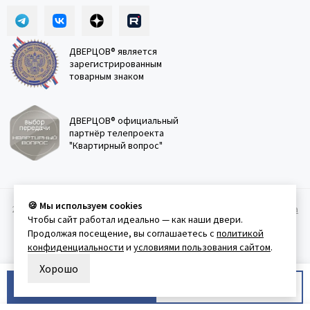
ДВЕРЦОВ® является
зарегистрированным
товарным знаком
ДВЕРЦОВ® официальный
партнёр телепроекта
"Квартирный вопрос"
🍪 Мы используем cookies
2011-2026 © Дверцов.
Карта сайта
Публичная оферта
Политика
Чтобы сайт работал идеально — как наши двери.
конфеденциальности
Условия использования сайта
Продолжая посещение, вы соглашаетесь с
политикой
конфиденциальности
и
условиями пользования сайтом
.
Хорошо
В корзину
Купить в 1 клик