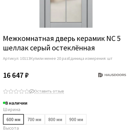
Межкомнатная дверь керамик NC 5
шеллак серый остеклённая
Артикул:
10113
Купили менее 20 раз
Единица измерения: шт
16 647 ₽
Оставить отзыв
В наличии
Ширина
600 мм
700 мм
800 мм
900 мм
Высота