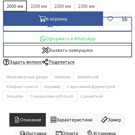
2000 мм
2100 мм
2200 мм
2300 мм
В корзину
Купить в 1 клик
Оформить в WhatsApp
Вызвать замерщика
Задать вопрос
Поделиться
Межкомнатные двери
Новинки
Английский
Комфорт-класса
Керамик
С врезанной фурнитурой
Экошпон
С покрытием soft-touch
С решеткой
Описание
Характеристики
Замер
Доставка
Оплата
Установка