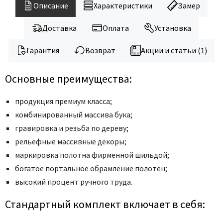
Legend
Описание
Характеристики
Замер
LiGa
Доставка
Оплата
Установка
Line Doors
Lockstyle
Гарантия
Возврат
Акции и статьи (1)
Luxor
Miksal
Основные преимущества:
Milyana
продукция премиум класса;
Morelli
комбинированный массива бука;
Ofram
гравировка и резьба по дереву;
Optima Porte
рельефные массивные декоры;
Oro - Oro
маркировка полотна фирменной шильдой;
Philips
богатое портальное обрамление полотен;
Porta Di Parma
высокий процент ручного труда.
Porte Vista
Стандартный комплект включает в себя:
Portika