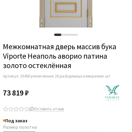
Adden Bau
AGB
Albero
Aldeghi Luigi
Alvero
Межкомнатная дверь массив бука
Archie
Viporte Неаполь аворио патина
Armadillo
золото остеклённая
Aurum Doors
Артикул:
2545
Купили менее 20 раз
Единица измерения: шт
Belwooddoors
Bravo
73 819 ₽
Brandoors
Bussare
Оставить отзыв
Comaglio
Под заказ
Comit
Размер полотна
Covali