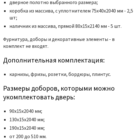
Poseidon
дверное полотно выбранного размера;
Profil Doors
коробка из массива, с уплотнителем 75x40x2040 мм - 2,5
шт;
Profilo Porte
наличник из массива, прямой 80x15x2140 мм - 5 шт.
Protector
Regidoors
Фурнитура, доборы и декоративные элементы - в
комплект не входят.
STR
Torex
Дополнительная комплектация:
Tupai
карнизы, фризы, розетки, бордюры, плинтус.
Uberture
Valcomp
Размеры доборов, которыми можно
Venezia Unique
укомплектовать дверь:
Verum
90х15х2040 мм;
Viporte
130х15х2040 мм;
Zadoor
190х15х2040 мм;
от 200 до 510 мм.