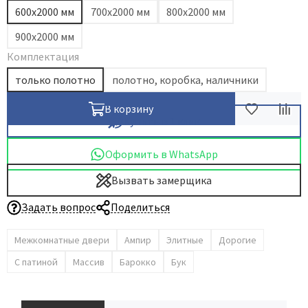
600х2000 мм
700х2000 мм
800х2000 мм
Dircode
900х2000 мм
Eclisse
Комплектация
El Porta
только полотно
полотно, коробка, наличники
Fantom
Fimet
В корзину
Купить в 1 клик
Fratelli Cattini
Fuaro
Оформить в WhatsApp
GlassTur
Вызвать замерщика
Griffwerk
Hausdoors
Задать вопрос
Поделиться
HSU
Межкомнатные двери
Ампир
Элитные
Дорогие
Kapelli
С патиной
Массив
Барокко
Бук
Krona Koblenz
Komfort Doors