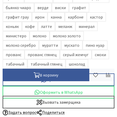
бьянко чиаро
верде
виски
графит
графит грау
ирон
канна
карбоне
кастор
коньяк
кофе
латте
меланж
минерал
министеро
молоко
молоко золото
молоко серебро
муратти
мускато
пино нуар
прованс
прованс глянец
серый жемчуг
смоки
табачный
табачный глянец
шоколад
В корзину
Купить в 1 клик
Оформить в WhatsApp
Вызвать замерщика
Задать вопрос
Поделиться