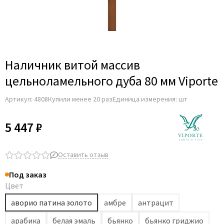
Наличник витой массив
цельноламельного дуба 80 мм Viporte
Артикул:
4808
Купили менее 20 раз
Единица измерения: шт
5 447 ₽
Оставить отзыв
Под заказ
Цвет
аворио патина золото
амбре
антрацит
арабика
белая эмаль
бьянко
бьянко гриджио