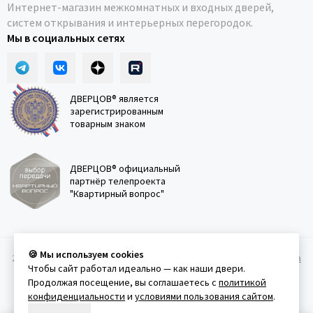
Интернет-магазин межкомнатных и входных дверей,
систем открывания и интерьерных перегородок.
Мы в социальных сетях
ДВЕРЦОВ® является
зарегистрированным
товарным знаком
ДВЕРЦОВ® официальный
партнёр телепроекта
"Квартирный вопрос"
🍪 Мы используем cookies
2011-2026 © Дверцов.
Карта сайта
Публичная оферта
Политика
Чтобы сайт работал идеально — как наши двери.
конфеденциальности
Условия использования сайта
Продолжая посещение, вы соглашаетесь с
политикой
конфиденциальности
и
условиями пользования сайтом
.