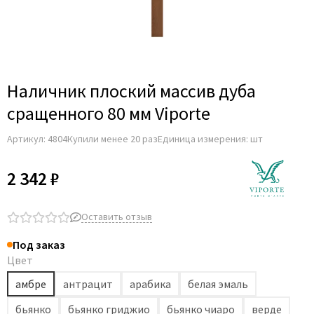
Наличник плоский массив дуба
сращенного 80 мм Viporte
Артикул:
4804
Купили менее 20 раз
Единица измерения: шт
2 342 ₽
Оставить отзыв
Под заказ
Цвет
амбре
антрацит
арабика
белая эмаль
бьянко
бьянко гриджио
бьянко чиаро
верде