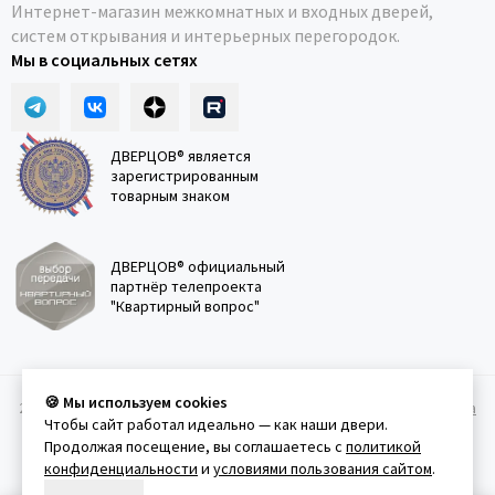
Интернет-магазин межкомнатных и входных дверей,
систем открывания и интерьерных перегородок.
Мы в социальных сетях
ДВЕРЦОВ® является
зарегистрированным
товарным знаком
ДВЕРЦОВ® официальный
партнёр телепроекта
"Квартирный вопрос"
🍪 Мы используем cookies
2011-2026 © Дверцов.
Карта сайта
Публичная оферта
Политика
Чтобы сайт работал идеально — как наши двери.
конфеденциальности
Условия использования сайта
Продолжая посещение, вы соглашаетесь с
политикой
конфиденциальности
и
условиями пользования сайтом
.