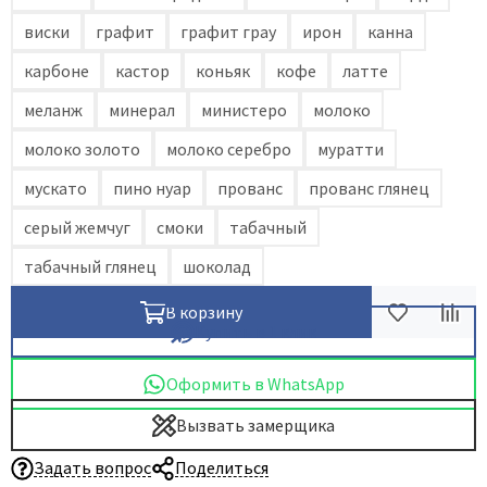
виски
графит
графит грау
ирон
канна
карбоне
кастор
коньяк
кофе
латте
меланж
минерал
министеро
молоко
молоко золото
молоко серебро
муратти
мускато
пино нуар
прованс
прованс глянец
серый жемчуг
смоки
табачный
табачный глянец
шоколад
В корзину
Купить в 1 клик
Оформить в WhatsApp
Вызвать замерщика
Задать вопрос
Поделиться