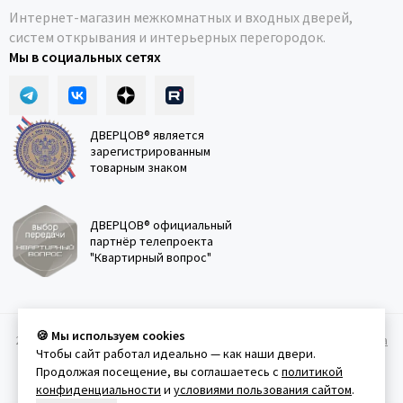
Интернет-магазин межкомнатных и входных дверей,
систем открывания и интерьерных перегородок.
Мы в социальных сетях
ДВЕРЦОВ® является
зарегистрированным
товарным знаком
ДВЕРЦОВ® официальный
партнёр телепроекта
"Квартирный вопрос"
🍪 Мы используем cookies
2011-2026 © Дверцов.
Карта сайта
Публичная оферта
Политика
Чтобы сайт работал идеально — как наши двери.
конфеденциальности
Условия использования сайта
Продолжая посещение, вы соглашаетесь с
политикой
конфиденциальности
и
условиями пользования сайтом
.