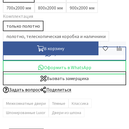
700х2000 мм
800х2000 мм
900х2000 мм
Dircode
Комплектация
Eclisse
El Porta
только полотно
Fantom
полотно, телескопическая коробка и наличники
Fimet
В корзину
Fratelli Cattini
Купить в 1 клик
Fuaro
Оформить в WhatsApp
GlassTur
Griffwerk
Вызвать замерщика
Hausdoors
Задать вопрос
Поделиться
HSU
Kapelli
Межкомнатные двери
Тёмные
Классика
Krona Koblenz
Шпонированные Luxor
Двери из шпона
Komfort Doors