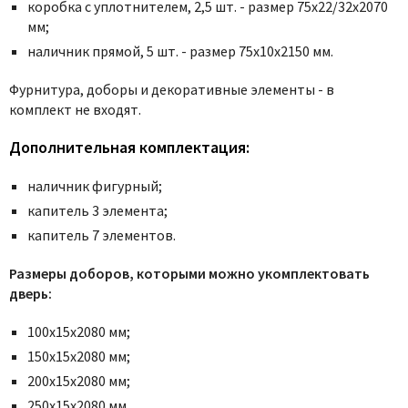
Poseidon
коробка с уплотнителем, 2,5 шт. - размер 75x22/32x2070
мм;
Profil Doors
наличник прямой, 5 шт. - размер 75x10x2150 мм.
Profilo Porte
Protector
Фурнитура, доборы и декоративные элементы - в
комплект не входят.
Regidoors
STR
Дополнительная комплектация:
Torex
наличник фигурный;
Tupai
капитель 3 элемента;
Uberture
капитель 7 элементов.
Valcomp
Размеры доборов, которыми можно укомплектовать
Venezia Unique
дверь:
Verum
Viporte
100х15х2080 мм;
150х15х2080 мм;
Zadoor
200х15х2080 мм;
250х15х2080 мм.