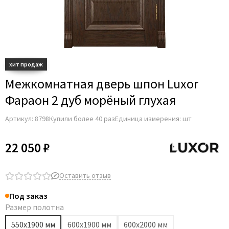
Adden Bau
AGB
Albero
Aldeghi Luigi
Alvero
Межкомнатная дверь шпон Luxor
Archie
Фараон 2 дуб морёный глухая
Armadillo
Артикул:
8798
Купили более 40 раз
Единица измерения: шт
Aurum Doors
Belwooddoors
22 050 ₽
Bravo
Brandoors
Оставить отзыв
Bussare
Под заказ
Comaglio
Размер полотна
Comit
550х1900 мм
600х1900 мм
600х2000 мм
Covali