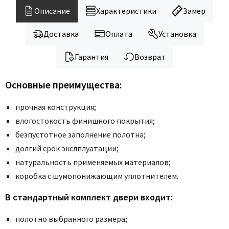
Legend
Описание
Характеристики
Замер
LiGa
Line Doors
Доставка
Оплата
Установка
Lockstyle
Гарантия
Возврат
Luxor
Miksal
Основные преимущества:
Milyana
прочная конструкция;
Morelli
влогостокость финишного покрытия;
Ofram
безпустотное заполнение полотна;
Optima Porte
долгий срок экслплуатации;
Oro - Oro
натуральность применяемых материалов;
Philips
коробка с шумопонижающим уплотнителем.
Porta Di Parma
В стандартный комплект двери входит:
Porte Vista
Portika
полотно выбранного размера;