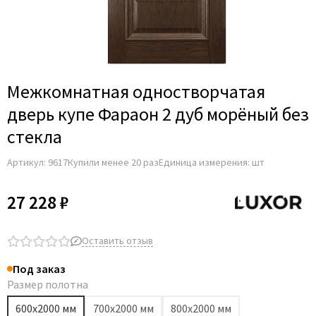
Adden Bau
AGB
Albero
Aldeghi Luigi
Межкомнатная одностворчатая
Alvero
дверь купе Фараон 2 дуб морёный без
Archie
стекла
Armadillo
Артикул:
9617
Купили менее 20 раз
Единица измерения: шт
Aurum Doors
Belwooddoors
27 228 ₽
Bravo
Brandoors
Оставить отзыв
Bussare
Под заказ
Comaglio
Размер полотна
Comit
600х2000 мм
700х2000 мм
800х2000 мм
Covali