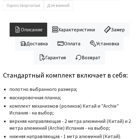
Legend
Одностворчатые
Для ванной
LiGa
Line Doors
Lockstyle
Описание
Характеристики
Замер
Luxor
Доставка
Оплата
Установка
Miksal
Milyana
Гарантия
Возврат
Morelli
Стандартный комплект включает в себя:
Ofram
Optima Porte
полотно выбранного размера;
Oro - Oro
маскировочная планка;
Philips
комплект механизмов (роликов) Китай и "Archie"
Porta Di Parma
Испания - на выбор;
верхняя направляющая - 2 метра алюминий (Китай) и 2
Porte Vista
метра алюминий (Archie) Испания - на выбор;
Portika
нижняя направляющая - 1 метр алюминий (Китай).