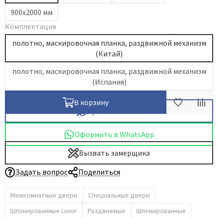
900х2000 мм
Dircode
Комплектация
Eclisse
полотно, маскировочная планка, раздвижной механизм
El Porta
(Китай)
Fantom
полотно, маскировочная планка, раздвижной механизм
Fimet
(Испания)
Fratelli Cattini
Fuaro
В корзину
Купить в 1 клик
GlassTur
Griffwerk
Оформить в WhatsApp
Hausdoors
Вызвать замерщика
HSU
Задать вопрос
Поделиться
Kapelli
Krona Koblenz
Межкомнатные двери
Специальные двери
Komfort Doors
Шпонированные Luxor
Раздвижные
Шпонированные