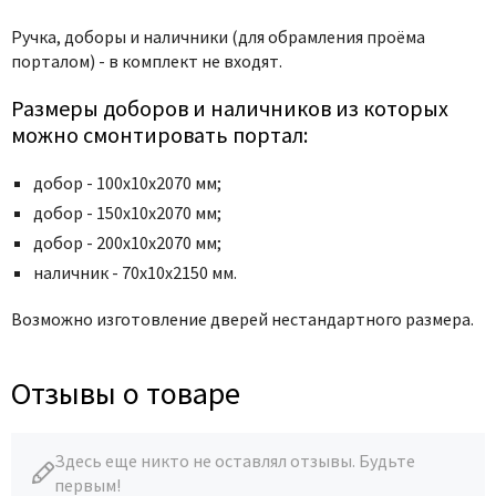
Poseidon
Ручка,
доборы и наличники (для обрамления проёма
Profil Doors
порталом) - в комплект не входят.
Profilo Porte
Protector
Размеры доборов и наличников из которых
можно смонтировать портал:
Regidoors
STR
добор - 100х10х2070 мм;
Torex
добор - 150х10х2070 мм;
Tupai
добор - 200х10х2070 мм;
Uberture
наличник - 70х10х2150 мм.
Valcomp
Возможно изготовление дверей нестандартного размера.
Venezia Unique
Verum
Отзывы о товаре
Viporte
Zadoor
Здесь еще никто не оставлял отзывы. Будьте
первым!