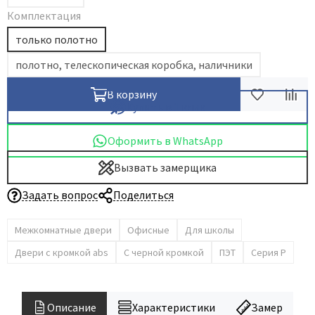
Комплектация
только полотно
полотно, телескопическая коробка, наличники
В корзину
Купить в 1 клик
Оформить в WhatsApp
Вызвать замерщика
Задать вопрос
Поделиться
Межкомнатные двери
Офисные
Для школы
Двери с кромкой abs
С черной кромкой
ПЭТ
Серия P
Описание
Характеристики
Замер