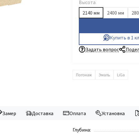
Высота
2140 мм
2400 мм
280
Купить в 1 к
Задать вопрос
Подел
Погонаж
Эмаль
LiGa
Замер
Доставка
Оплата
Установка
Глубина: