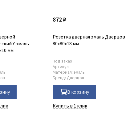
872 ₽
7 
верной
Розетка дверная эмаль Дверцов
Ка
еский Y эмаль
80х80х18 мм
Дв
х10 мм
Под заказ
По
Артикул:
Ар
аль
Материал:
эмаль
Ма
цов
Бренд:
Дверцов
Бр
рзину
В корзину
клик
Купить в 1 клик
Ку