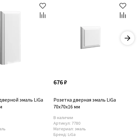
676 ₽
4 
дверной эмаль LiGa
Розетка дверная эмаль LiGa
Ка
м
70x70x16 мм
Li
В наличии
По
0
Артикул:
7780
Ар
аль
Материал:
эмаль
Ма
Бренд:
LiGa
Бр