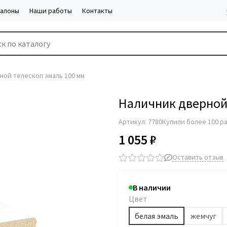
салоны
Наши работы
Контакты
ной телескоп эмаль 100 мм
Наличник дверной
Артикул:
7780
Купили более 100 р
1 055 ₽
Оставить отзыв
В наличии
Цвет
белая эмаль
жемчуг