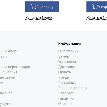
В корзину
В ко
Купить в 1 клик
Купить в 1 
Информация
ные двери
О компании
вери
Замер
Установка
ные перегородки
Доставка
ткрывания
Оплата
ые двери
Кредит
ом
Рассрочка
Регионы продаж
массива
Возврат
Гарантия
у-руме
Отзывы