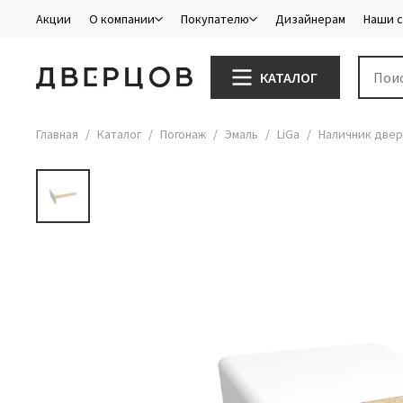
Акции
О компании
Покупателю
Дизайнерам
Наши 
КАТАЛОГ
Главная
Каталог
Погонаж
Эмаль
LiGa
Наличник двер