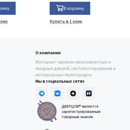
рзину
В корзину
клик
Купить в 1 клик
Ку
О компании
Интернет-магазин межкомнатных и
входных дверей, систем открывания и
интерьерных перегородок.
Мы в социальных сетях
ДВЕРЦОВ® является
зарегистрированным
товарным знаком