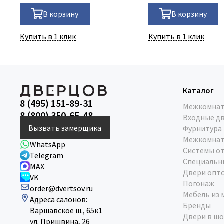
В корзину
В корзину
Купить в 1 клик
Купить в 1 клик
Каталог
8 (495) 151-89-31
Межкомнат
8 (800) 350-65-48
Входные д
Вызвать замерщика
Фурнитура
Межкомнат
WhatsApp
Системы о
Telegram
Специальн
MAX
Двери опт
VK
Погонаж
order@dvertsov.ru
Мебель из 
Адреса салонов:
Бренды
Варшавское ш., 65к1
Двери в шо
ул. Пришвина, 26