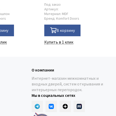
Под заказ
В 
4
Артикул:
Ар
ошпон
Материал:
MDF
Ма
oors
Бренд:
Komfort Doors
Бр
рзину
В корзину
клик
Купить в 1 клик
Ку
О компании
Интернет-магазин межкомнатных и
входных дверей, систем открывания и
интерьерных перегородок.
Мы в социальных сетях