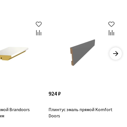
924 ₽
1 
ямой Brandoors
Плинтус эмаль прямой Komfort
Пл
мм
Doors
Дв