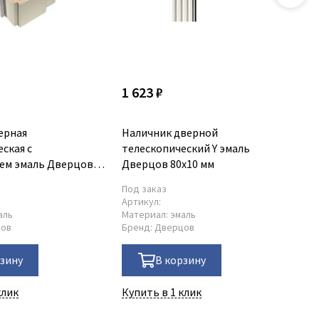
1 623 ₽
87
ерная
Наличник дверной
Ро
ская c
телескопический Y эмаль
80
ем эмаль Дверцов
Дверцов 80х10 мм
Под заказ
По
Артикул:
Ар
аль
Материал:
эмаль
Ма
цов
Бренд:
Дверцов
Бр
рзину
В корзину
клик
Купить в 1 клик
Ку