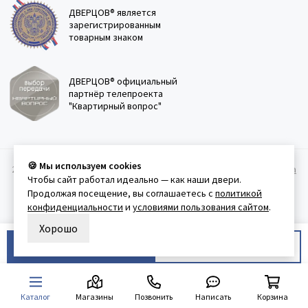
ДВЕРЦОВ® является
зарегистрированным
товарным знаком
ДВЕРЦОВ® официальный
партнёр телепроекта
"Квартирный вопрос"
🍪 Мы используем cookies
2011-2026 © Дверцов.
Карта сайта
Публичная оферта
Политика
Чтобы сайт работал идеально — как наши двери.
конфеденциальности
Условия использования сайта
Продолжая посещение, вы соглашаетесь с
политикой
конфиденциальности
и
условиями пользования сайтом
.
Хорошо
В корзину
Купить в 1 клик
Каталог
Магазины
Позвонить
Написать
Корзина