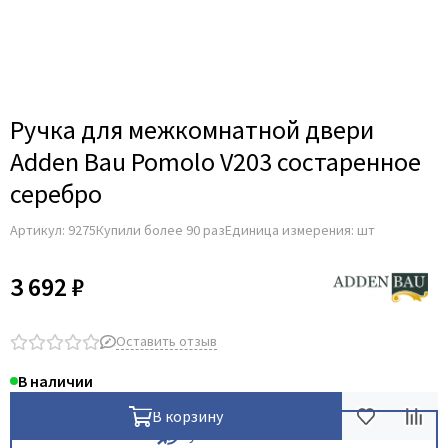
Adden Bau
AGB
Albero
Aldeghi Luigi
Ручка для межкомнатной двери
Alvero
Adden Bau Pomolo V203 состаренное
Archie
серебро
Armadillo
Артикул:
9275
Купили более 90 раз
Единица измерения: шт
Aurum Doors
Belwooddoors
3 692 ₽
Bravo
Brandoors
Оставить отзыв
Bussare
В наличии
Comaglio
В корзину
Comit
Купить в 1 клик
Covali