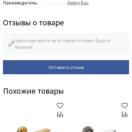
Legend
Производитель:
Adden Bau
LiGa
Line Doors
Отзывы о товаре
Lockstyle
Luxor
Здесь еще никто не оставлял отзывы. Будьте
Miksal
первым!
Milyana
Morelli
Оставить отзыв
Ofram
Optima Porte
Похожие товары
Oro - Oro
Philips
Porta Di Parma
Porte Vista
Portika