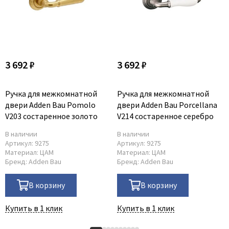
Poseidon
Profil Doors
Profilo Porte
Protector
Regidoors
3 692 ₽
3 692 ₽
STR
Ручка для межкомнатной
Ручка для межкомнатной
Torex
двери Adden Bau Pomolo
двери Adden Bau Porcellana
Tupai
V203 состаренное золото
V214 состаренное серебро
Uberture
В наличии
В наличии
Valcomp
Артикул:
9275
Артикул:
9275
Материал:
ЦАМ
Материал:
ЦАМ
Venezia Unique
Бренд:
Adden Bau
Бренд:
Adden Bau
Verum
В корзину
В корзину
Viporte
Zadoor
Купить в 1 клик
Купить в 1 клик