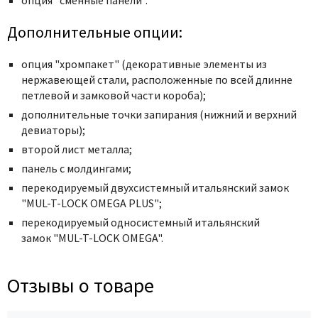
Poseidon
Profil Doors
Дополнительные опции:
Profilo Porte
опция "хромпакет" (декоративные элементы из
Protector
нержавеющей стали, расположенные по всей длинне
Regidoors
петлевой и замковой части короба);
STR
дополнительные точки запирания (нижний и верхний
девиаторы);
Torex
второй лист металла;
Tupai
панель с молдингами;
Uberture
перекодируемый двухсистемный итальянский замок
Valcomp
"MUL-T-LOCK OMEGA PLUS";
Venezia Unique
перекодируемый односистемный итальянский
Verum
замок "MUL-T-LOCK OMEGA".
Viporte
Zadoor
Отзывы о товаре