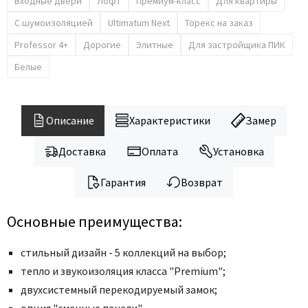
Legend
Входные двери
Лофт
Премиум-класс
Для квартиры
LiGa
С шумоизоляцией
Ultimatum Next
Торекс на заказ
Line Doors
Professor 4+
Дорогие
Элитные
Для застройщика ПИК
Lockstyle
Белые
Luxor
Miksal
Описание
Характеристики
Замер
Milyana
Morelli
Доставка
Оплата
Установка
Ofram
Гарантия
Возврат
Optima Porte
Oro - Oro
Основные преимущества:
Philips
Porta Di Parma
стильный дизайн - 5 коллекций на выбор;
Porte Vista
тепло и звукоизоляция класса "Premium";
двухсистемный перекодируемый замок;
Portika
опция "сменные панели".