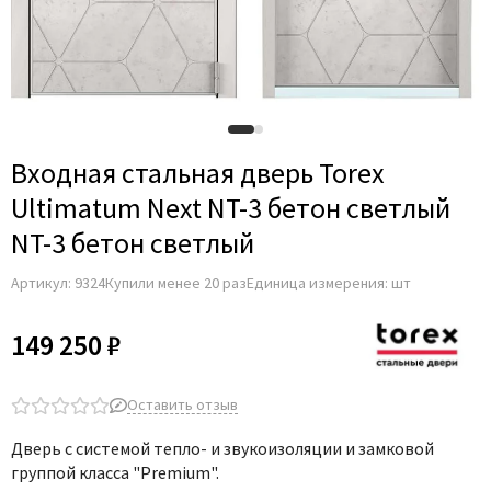
Adden Bau
AGB
Albero
Aldeghi Luigi
Alvero
Входная стальная дверь Torex
Archie
Ultimatum Next NT-3 бетон светлый
Armadillo
NT-3 бетон светлый
Aurum Doors
Артикул:
9324
Купили менее 20 раз
Единица измерения: шт
Belwooddoors
Bravo
149 250 ₽
Brandoors
Bussare
Оставить отзыв
Comaglio
Дверь с системой тепло- и звукоизоляции и замковой
Comit
группой класса "Premium".
Covali