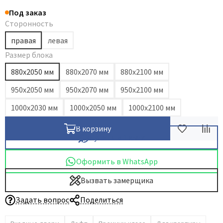
Под заказ
Dircode
Сторонность
Eclisse
правая
левая
El Porta
Размер блока
Fantom
880х2050 мм
880x2070 мм
880х2100 мм
Fimet
Fratelli Cattini
950х2050 мм
950x2070 мм
950x2100 мм
Fuaro
1000х2030 мм
1000х2050 мм
1000х2100 мм
GlassTur
В корзину
Griffwerk
Купить в 1 клик
Hausdoors
Оформить в WhatsApp
HSU
Kapelli
Вызвать замерщика
Krona Koblenz
Задать вопрос
Поделиться
Komfort Doors