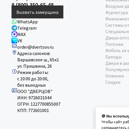
8 (800) 350-65-48
Входные д
Вызвать замерщика
Фурнитура
Межкомнат
WhatsApp
Системы о
Telegram
Специальн
MAX
Двери опт
VK
Погонаж
order@dvertsov.ru
Мебель из 
Адреса салонов:
Бренды
Варшавское ш., 65к1
Двери в шо
ул. Пришвина, 26
Популярно
Режим работы:
Новинки
с 10:00 до 20:00,
Скидки
без выходных
ООО "ДВЕРЦОВ"
ИНН: 9726031044
ОГРН: 1227700855007
КПП: 772601001
🍪 Мы использ
Чтобы сайт ра
соглашаетесь 