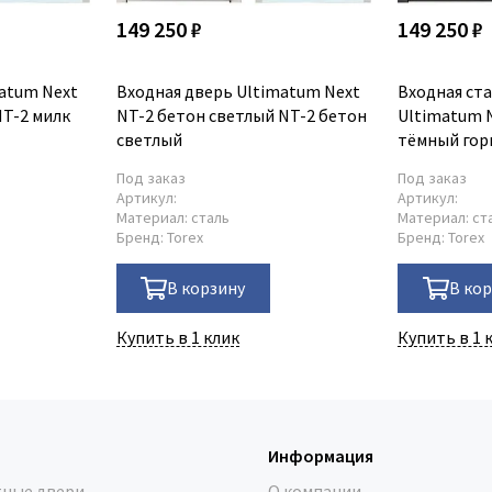
149 250 ₽
149 250 ₽
atum Next
Входная дверь Ultimatum Next
Входная ста
NT-2 милк
NT-2 бетон светлый NT-2 бетон
Ultimatum N
светлый
тёмный гор
светлый го
Под заказ
Под заказ
Артикул:
Артикул:
Материал:
сталь
Материал:
ст
Бренд:
Torex
Бренд:
Torex
В корзину
В ко
Купить в 1 клик
Купить в 1 
Информация
ные двери
О компании