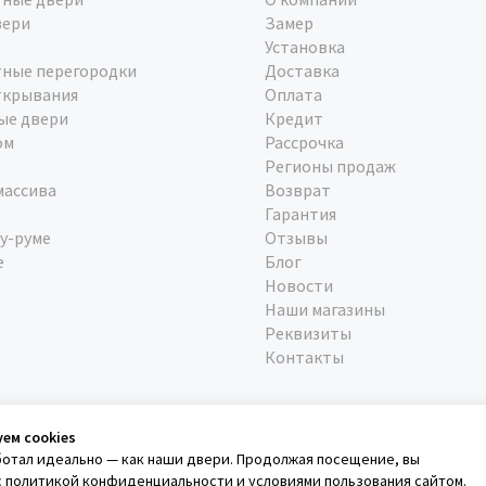
вери
Замер
Установка
ные перегородки
Доставка
ткрывания
Оплата
ые двери
Кредит
ом
Рассрочка
Регионы продаж
массива
Возврат
Гарантия
у-руме
Отзывы
е
Блог
Новости
Наши магазины
Реквизиты
Контакты
уем cookies
ботал идеально — как наши двери. Продолжая посещение, вы
с
политикой конфиденциальности
и
условиями пользования сайтом
.