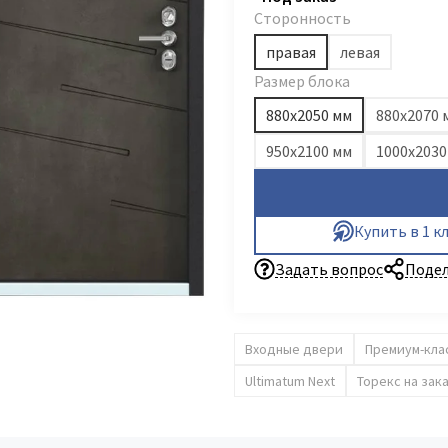
Сторонность
правая
левая
Размер блока
880х2050 мм
880x2070 
950x2100 мм
1000х2030
Купить в 1 к
Задать вопрос
Подел
Входные двери
Премиум-кла
Ultimatum Next
Торекс на зак