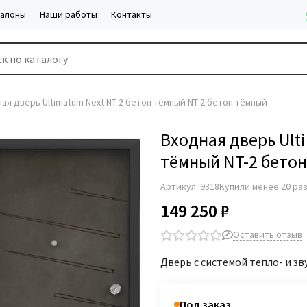
салоны
Наши работы
Контакты
ая дверь Ultimatum Next NT-2 бетон тёмный NT-2 бетон тёмный
Входная дверь Ult
тёмный NT-2 бето
Артикул:
9318
Купили менее 20 ра
149 250 ₽
Оставить отзыв
Дверь с системой тепло- и зв
Под заказ