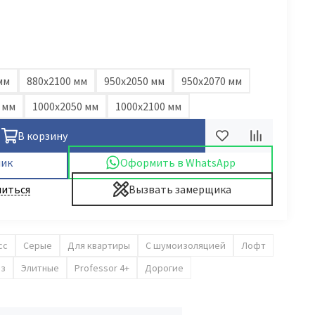
мм
880х2100 мм
950х2050 мм
950x2070 мм
 мм
1000х2050 мм
1000х2100 мм
В корзину
лик
Оформить в WhatsApp
иться
Вызвать замерщика
сс
Серые
Для квартиры
С шумоизоляцией
Лофт
аз
Элитные
Professor 4+
Дорогие