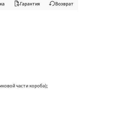
ка
Гарантия
Возврат
мковой части короба);