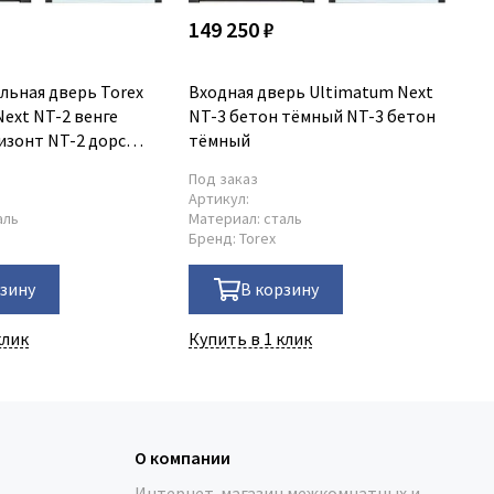
149 250 ₽
14
льная дверь Torex
Входная дверь Ultimatum Next
Вх
ext NT-2 венге
NT-3 бетон тёмный NT-3 бетон
Ul
изонт NT-2 дорс
тёмный
ша
ризонт
Под заказ
По
Артикул:
Ар
аль
Материал:
сталь
Ма
Бренд:
Torex
Бр
рзину
В корзину
клик
Купить в 1 клик
Ку
О компании
Интернет-магазин межкомнатных и