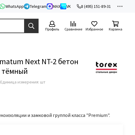
WhatsApp
Telegram
MAX
VK
8 (495) 151-89-31
Профиль
Сравнение
Избранное
Корзина
imatum Next NT-2 бетон
н тёмный
з
Единица измерения: шт
укоизоляции и замковой группой класса "Premium".