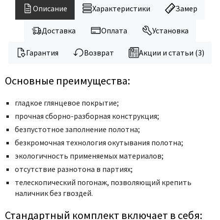
Legend
Описание
Характеристики
Замер
LiGa
Line Doors
Доставка
Оплата
Установка
Lockstyle
Гарантия
Возврат
Акции и статьи (3)
Luxor
Miksal
Основные преимущества:
Milyana
гладкое глянцевое покрытие;
Morelli
прочная сборно-разборная конструкция;
Ofram
безпустотное заполнение полотна;
Optima Porte
безкромочная технология окутывания полотна;
Oro - Oro
экологичность применяемых материалов;
Philips
отсутствие разнотона в партиях;
Porta Di Parma
телескопический погонаж, позволяющий крепить
Porte Vista
наличник без гвоздей.
Portika
Стандартный комплект включает в себя: