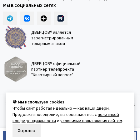
Мы в социальных сетях
ДВЕРЦОВ® является
зарегистрированным
товарным знаком
ДВЕРЦОВ® официальный
партнёр телепроекта
"Квартирный вопрос"
🍪 Мы используем cookies
2011-2026 © Дверцов.
Карта сайта
Публичная оферта
Политика
Чтобы сайт работал идеально — как наши двери.
конфеденциальности
Условия использования сайта
Продолжая посещение, вы соглашаетесь с
политикой
конфиденциальности
и
условиями пользования сайтом
.
Хорошо
В корзину
Купить в 1 клик