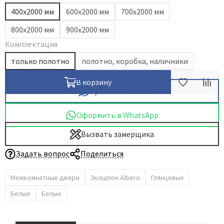
400х2000 мм
600х2000 мм
700х2000 мм
Dircode
Eclisse
800х2000 мм
900х2000 мм
Комплектация
El Porta
Fantom
только полотно
полотно, коробка, наличники
Fimet
В корзину
Fratelli Cattini
Купить в 1 клик
Fuaro
Оформить в WhatsApp
GlassTur
Вызвать замерщика
Griffwerk
Hausdoors
Задать вопрос
Поделиться
HSU
Межкомнатные двери
Экошпон Albero
Глянцевые
Kapelli
Белые
Белые
Krona Koblenz
Komfort Doors