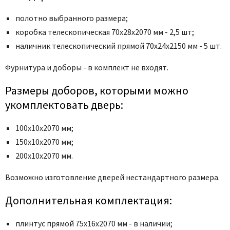
Poseidon
Profil Doors
полотно выбранного размера;
коробка телескопическая 70x28x2070 мм - 2,5 шт;
Profilo Porte
наличник телескопический прямой 70x24x2150 мм - 5 шт.
Protector
Regidoors
Фурнитура и доборы - в комплект не входят.
STR
Размеры доборов, которыми можно
Torex
укомплектовать дверь:
Tupai
Uberture
100х10х2070 мм;
Valcomp
150х10х2070 мм;
200х10х2070 мм.
Venezia Unique
Verum
Возможно изготовление дверей нестандартного размера.
Viporte
Дополнительная комплектация:
Zadoor
плинтус прямой 75х16х2070 мм - в наличии;