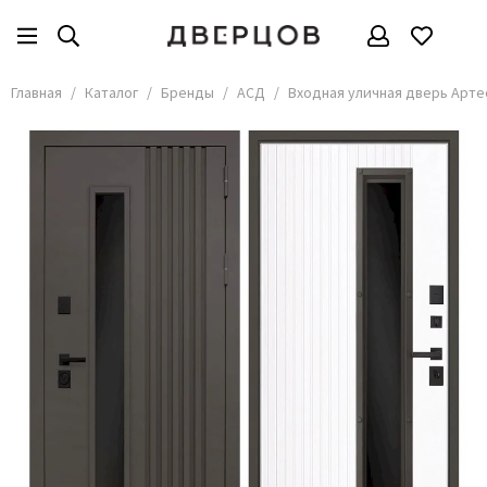
Бренды
Все товары
Главная
Каталог
Бренды
АСД
Входная уличная дверь Арте
АКМА
АСД
Владимирские двери
Дверцов
Дворецкий
Мариам
ОКА
Покрова
Сити Дорс
Текона
Ульяновские
Шейл Дорс