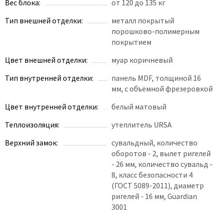
Poseidon
Вес блока:
от 120 до 135 кг
Profil Doors
Тип внешней отделки:
металл покрытый
Profilo Porte
порошково-полимерным
покрытием
Protector
Цвет внешней отделки:
муар коричневый
Regidoors
STR
Тип внутренней отделки:
панель MDF, толщиной 16
мм, с объёмной фрезеровкой
Torex
Tupai
Цвет внутренней отделки:
белый матовый
Uberture
Теплоизоляция:
утеплитель URSA
Valcomp
Верхний замок:
сувальдный, количество
Venezia Unique
оборотов - 2, вылет ригелей
Verum
- 26 мм, количество сувальд -
8, класс безопасности 4
Viporte
(ГОСТ 5089-2011), диаметр
Zadoor
ригелей - 16 мм, Guardian
3001