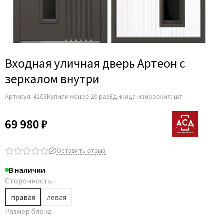
Adden Bau
AGB
Albero
Aldeghi Luigi
Входная уличная дверь Артеон с
Alvero
зеркалом внутри
Archie
Артикул:
4103
Купили менее 20 раз
Единица измерения: шт
Armadillo
Aurum Doors
69 980 ₽
Belwooddoors
Bravo
Оставить отзыв
Brandoors
В наличии
Bussare
Сторонность
Comaglio
правая
левая
Comit
Размер блока
Covali