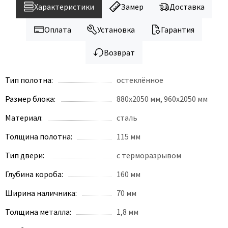
Legend
Характеристики
Замер
Доставка
LiGa
Оплата
Установка
Гарантия
Line Doors
Lockstyle
Возврат
Luxor
Miksal
Тип полотна:
остеклённое
Milyana
Размер блока:
880x2050 мм, 960х2050 мм
Morelli
Материал:
сталь
Ofram
Толщина полотна:
115 мм
Optima Porte
Oro - Oro
Тип двери:
с терморазрывом
Philips
Глубина короба:
160 мм
Porta Di Parma
Ширина наличника:
70 мм
Porte Vista
Толщина металла:
1,8 мм
Portika