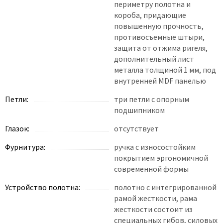
периметру полотна и
короба, придающие
повышенную прочность,
противосъемные штыри,
защита от отжима ригеля,
дополнительный лист
металла толщиной 1 мм, под
внутренней MDF панелью
Петли:
три петли с опорным
подшипником
Глазок:
отсутствует
Фурнитура:
ручка с износостойким
покрытием эргономичной
современной формы
Устройство полотна:
полотно с интегрированной
рамой жесткости, рама
жесткости состоит из
специальных гибов, силовых