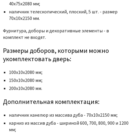
Poseidon
40x75x2080 мм;
Profil Doors
наличник телескопический, плоский, 5 шт. - размер
70x10x2150 мм.
Profilo Porte
Protector
Фурнитура, доборы и декоративные элементы - в
Regidoors
комплект не входят.
STR
Размеры доборов, которыми можно
Torex
укомплектовать дверь:
Tupai
100х10х2080 мм;
Uberture
150х10х2080 мм;
Valcomp
200х10х2080 мм.
Venezia Unique
Verum
Дополнительная комплектация:
Viporte
наличник канелюр из массива дуба - 70х10х2150 мм;
Zadoor
карниз из массив дуба - шириной 600, 700, 800, 900 и 1200
мм;