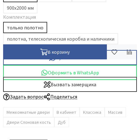
900х2000 мм
Dircode
Комплектация
Eclisse
только полотно
El Porta
Fantom
полотна, телескопическая коробка и наличники
Fimet
В корзину
Fratelli Cattini
Купить в 1 клик
Fuaro
Оформить в WhatsApp
GlassTur
Griffwerk
Вызвать замерщика
Hausdoors
Задать вопрос
Поделиться
HSU
Kapelli
Межкомнатные двери
В кабинет
Классика
Массив
Krona Koblenz
Двери Слоновая кость
Дуб
Komfort Doors