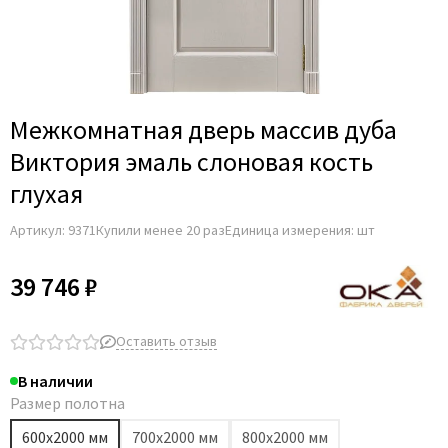
Adden Bau
AGB
Albero
Aldeghi Luigi
Межкомнатная дверь массив дуба
Alvero
Виктория эмаль слоновая кость
Archie
глухая
Armadillo
Артикул:
9371
Купили менее 20 раз
Единица измерения: шт
Aurum Doors
Belwooddoors
39 746 ₽
Bravo
Brandoors
Оставить отзыв
Bussare
В наличии
Comaglio
Размер полотна
Comit
600х2000 мм
700х2000 мм
800х2000 мм
Covali