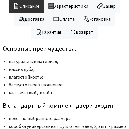
Legend
Описание
Характеристики
Замер
LiGa
Line Doors
Доставка
Оплата
Установка
Lockstyle
Гарантия
Возврат
Luxor
Miksal
Основные преимущества:
Milyana
Morelli
натуральный материал;
массив дуба;
Ofram
влагостойкость;
Optima Porte
беспустотное заполнение;
Oro - Oro
классический дизайн.
Philips
Porta Di Parma
В стандартный комплект двери входит:
Porte Vista
полотно выбранного размера;
Portika
коробка универсальная, с уплотнителем, 2,5 шт. - размер